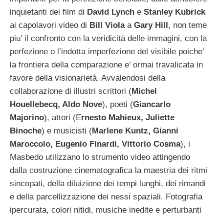
inquietanti dei film di
David Lynch
e
Stanley Kubrick
ai capolavori video di
Bill Viola
a
Gary Hill
, non teme
piu’ il confronto con la veridicità delle immagini, con la
perfezione o l’indotta imperfezione del visibile poiche’
la frontiera della comparazione e’ ormai travalicata in
favore della visionarietà. Avvalendosi della
collaborazione di illustri scrittori (
Michel
Houellebecq, Aldo Nove
), poeti (
Giancarlo
Majorino
), attori (E
rnesto Mahieux, Juliette
Binoche
) e musicisti (
Marlene Kuntz, Gianni
Maroccolo, Eugenio Finardi, Vittorio Cosma
), i
Masbedo utilizzano lo strumento video attingendo
dalla costruzione cinematografica la maestria dei ritmi
sincopati, della diluizione dei tempi lunghi, dei rimandi
e della parcellizzazione dei nessi spaziali. Fotografia
ipercurata, colori nitidi, musiche inedite e perturbanti