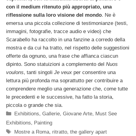
con il medium ritenuto più appropriato, una
riflessione sulla loro visione del mondo
. Ne è
emersa una piccola collezione di testimonianze (testi,
immagini, fotografie, tracce audio e video) che
Scarabello ha raccolto in una fanzine a corredo della
mostra e da cui ha tratto, nel rispetto delle suggestioni
offerte da ognuno, una frase che affianca ciascun
dipinto. Sono statuizioni a complemento del
Nuos
voulons
, tanti singoli
Je veux
per consentire una
lettura più profonda ma soprattutto per contribuire a
comprendere meglio una generazione che, come tutte
le precedenti e le successive, ha fatto la storia,
piccola o grande che sia.
Categorie
Exhibitions
,
Gallerie
,
Giovane Arte
,
Must See
Exhibitions
,
Painting
Tag
Mostre a Roma
,
ritratto
,
the gallery apart