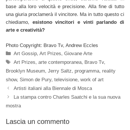
base alla loro velocità e precisione. Alla fine di tutto
una giuria proclamerà il vincitore. Ma in tutto questo ci
chiediamo,
esistono vincitori e vinti parlando di
arte e creatività?
Photo Copyright: Bravo Tv, Andrew Eccles
Categorie
Art Gossip
,
Art Prizes
,
Giovane Arte
Tag
Art Prizes
,
arte contemporanea
,
Bravo Tv
,
Brooklyn Museum
,
Jerry Saltz
,
programma
,
reality
show
,
Simon de Pury
,
televisione
,
work of art
Artisti italiani alla Biennale di Mosca
La stampa contro Charles Saatchi e la sua nuova
mostra
Lascia un commento