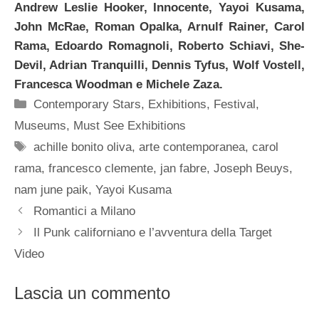
Andrew Leslie Hooker, Innocente, Yayoi Kusama,
John McRae, Roman Opalka, Arnulf Rainer, Carol
Rama, Edoardo Romagnoli, Roberto Schiavi, She-
Devil, Adrian Tranquilli, Dennis Tyfus, Wolf Vostell,
Francesca Woodman e Michele Zaza.
Categorie
Contemporary Stars
,
Exhibitions
,
Festival
,
Museums
,
Must See Exhibitions
Tag
achille bonito oliva
,
arte contemporanea
,
carol
rama
,
francesco clemente
,
jan fabre
,
Joseph Beuys
,
nam june paik
,
Yayoi Kusama
Romantici a Milano
Il Punk californiano e l’avventura della Target
Video
Lascia un commento