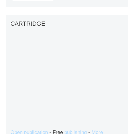
CARTRIDGE
Open publication
- Free
publishing
-
More