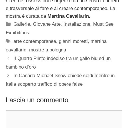
ricerche, ossessioni e urgenze dà un senso concreto
e trasversale al fare e al creare contemporaneo. La
mostra è curata da
Martina Cavallarin.
Categorie
Gallerie
,
Giovane Arte
,
Installazione
,
Must See
Exhibitions
Tag
arte contemporanea
,
gianni moretti
,
martina
cavallarin
,
mostre a bologna
Il Quarto Plinto indeciso tra un gallo blu ed un
bambino d’oro
In Canada Michael Snow chiede soldi mentre in
Italia scoperto traffico di opere false
Lascia un commento
Commento