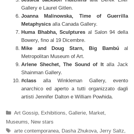
Gallery e Laurel Gitlen.
Joanna Malinowska, Time of Guerrilla
Metaphysics
alla Canada Gallery.
Huma Bhabha, Sculptures
al Salon 94 della
Bowery, fino al 19 Dicembre.
Mike and Doug Starn, Big Bambú
al
Metropolitan Museum of Art.
Arlene Shechet, The Sound of It
alla Jack
Shainman Gallery.
#class
alla Winkleman Gallery, evento
anarchico ed aperto a tutti organizzato dagli
artisti Jennifer Dalton e William Powhida.
Categorie
Art Gossip
,
Exhibitions
,
Gallerie
,
Market
,
Museums
,
New stars
Tag
arte contemporanea
,
Dasha Zhukova
,
Jerry Saltz
,