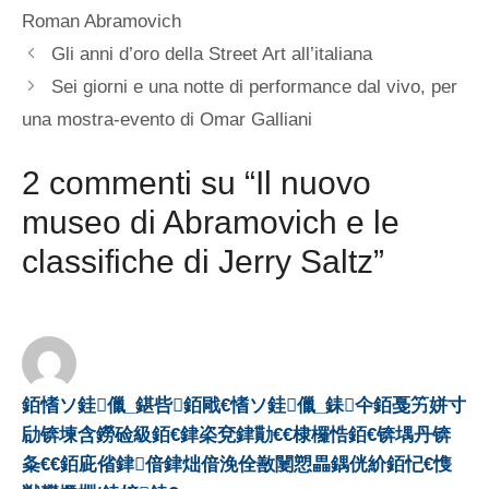
Roman Abramovich
Gli anni d’oro della Street Art all’italiana
Sei giorni e una notte di performance dal vivo, per
una mostra-evento di Omar Galliani
2 commenti su “Il nuovo
museo di Abramovich e le
classifiche di Jerry Saltz”
銆愭ソ銈儠_鍖呰銆戙€愭ソ銈儠_銇仐銆戞竻姘寸
劶锛堜含鐒硷級銆€銉栥兗銉勩€€棣欏悎銆€锛堣丹锛
夈€€銆庛偗銉偣銉炪偣浼佺敾闄愬畾鍝侊紒銆忋€愯