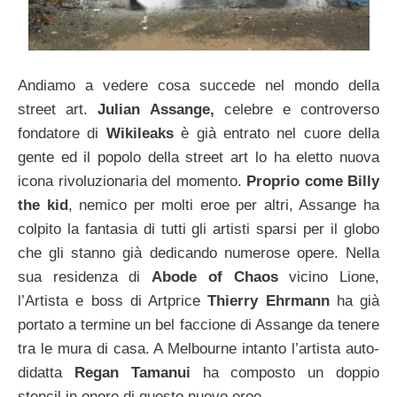
Andiamo a vedere cosa succede nel mondo della
street art.
Julian Assange,
celebre e controverso
fondatore di
Wikileaks
è già entrato nel cuore della
gente ed il popolo della street art lo ha eletto nuova
icona rivoluzionaria del momento.
Proprio come Billy
the kid
, nemico per molti eroe per altri, Assange ha
colpito la fantasia di tutti gli artisti sparsi per il globo
che gli stanno già dedicando numerose opere. Nella
sua residenza di
Abode of Chaos
vicino Lione,
l’Artista e boss di Artprice
Thierry Ehrmann
ha già
portato a termine un bel faccione di Assange da tenere
tra le mura di casa. A Melbourne intanto l’artista auto-
didatta
Regan Tamanui
ha composto un doppio
stencil in onore di questo nuovo eroe.