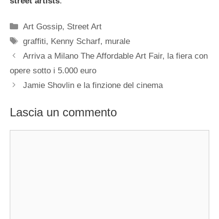
street artists
.
Categorie
Art Gossip
,
Street Art
Tag
graffiti
,
Kenny Scharf
,
murale
Arriva a Milano The Affordable Art Fair, la fiera con
opere sotto i 5.000 euro
Jamie Shovlin e la finzione del cinema
Lascia un commento
Commento