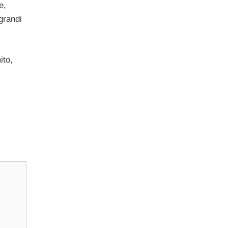
e,
grandi
ito,