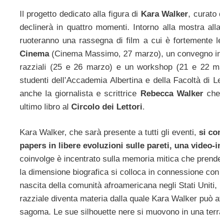
Il progetto dedicato alla figura di
Kara Walker
, curato
declinerà in quattro momenti. Intorno alla mostra al
ruoteranno una rassegna di film a cui è fortemente l
Cinema
(Cinema Massimo, 27 marzo), un convegno inter
razziali (25 e 26 marzo) e un workshop (21 e 22 ma
studenti dell’Accademia Albertina e della Facoltà di Le
anche la giornalista e scrittrice
Rebecca Walker
che 
ultimo libro al
Circolo dei Lettori
.
Kara Walker, che sarà presente a tutti gli eventi,
si co
papers in libere evoluzioni sulle pareti, una video-
coinvolge è incentrato sulla memoria mitica che prend
la dimensione biografica si colloca in connessione con 
nascita della comunità afroamericana negli Stati Uniti, l
razziale diventa materia dalla quale Kara Walker può atti
sagoma. Le sue silhouette nere si muovono in una terra