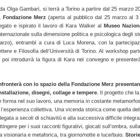
 da Olga Gambari, si terrà a Torino a partire dal 25 marzo 2
la
Fondazione Merz
(aperta al pubblico dal 25 marzo al 3 l
egato e ispirato il lavoro di Kara Walker al
Museo Naziona
nazionale sulla dimensione politica e psicologica degli ste
rzo), entrambi a cura di Luca Morena, con la partecipaz
ttere e Filosofia dell’Università di Torino. Al workshop par
poi introdurrà la figura di Kara nel convegno e presenterà
nfronterà con lo spazio della Fondazione Merz presenta
installazione, disegni, collage e tempere
. Il progetto che la
e forma nel suo lavoro, una memoria in costante metamorfosi
l’esperienza collettiva.
Una vicenda storica come quella del
egata a secoli di schiavitù e alla successiva difficile integr
ngere per i suoi racconti figurativi, giocati sull’ombra, sull
 visionaria e metaforica, tra giorno/notte e luce/buio.
Stori