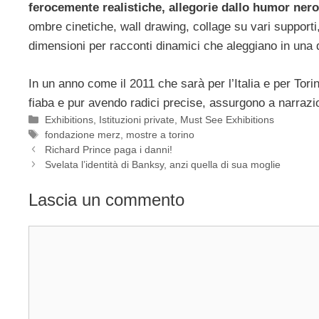
ferocemente realistiche, allegorie dallo humor nero
ombre cinetiche, wall drawing, collage su vari supporti
dimensioni per racconti dinamici che aleggiano in una d
In un anno come il 2011 che sarà per l’Italia e per Tori
fiaba e pur avendo radici precise, assurgono a narrazio
Categorie
Exhibitions
,
Istituzioni private
,
Must See Exhibitions
Tag
fondazione merz
,
mostre a torino
Richard Prince paga i danni!
Svelata l’identità di Banksy, anzi quella di sua moglie
Lascia un commento
Commento