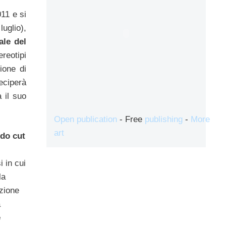
011 e si
uglio),
le del
reotipi
ione di
teciperà
 il suo
Open publication
- Free
publishing
-
More
art
ndo cut
 in cui
la
azione
a
e