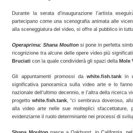
Durante la serata d’inaugurazione l’artista esegu
partecipano come una scenografia animata alle vicen
alla sceneggiatura del video, si offre al pubblico in tu
Operaprima: Shana Moulton
si pone in perfetta sim
ricognizione tra alcune delle opere video più significati
Bruciati
con la quale condividerà gli spazi della
Mole 
Gli appuntamenti promossi da
white.fish.tank
in c
significativa panoramica sulla video arte e lo fan
nazionale dell’ultimo decennio, e l’altra della ricerca
progetto
white.fish.tank
, “ci sembrava doveroso, alla
alla video arte nelle sue molteplici sfaccettature
evidenziarne il ruolo determinante nei processi di svil
Shana Moulton
nasce a Oakhurst, in California, ne