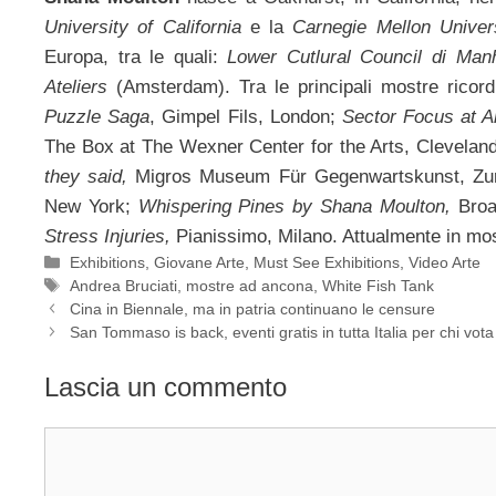
University of California
e la
Carnegie Mellon Univer
Europa, tra le quali:
Lower Cutlural Council di Manh
Ateliers
(Amsterdam). Tra le principali mostre ricor
Puzzle Saga
, Gimpel Fils, London;
Sector Focus at A
The Box at The Wexner Center for the Arts, Clevelan
they said,
Migros Museum Für Gegenwartskunst, Zu
New York;
Whispering Pines by Shana Moulton,
Broa
Stress Injuries,
Pianissimo, Milano. Attualmente in mo
Categorie
Exhibitions
,
Giovane Arte
,
Must See Exhibitions
,
Video Arte
Tag
Andrea Bruciati
,
mostre ad ancona
,
White Fish Tank
Cina in Biennale, ma in patria continuano le censure
San Tommaso is back, eventi gratis in tutta Italia per chi vota
Lascia un commento
Commento