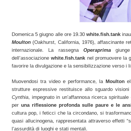
Domenica 5 giugno alle ore 19.30
white.fish.tank
inau
Moulton
(Oakhurst, California, 1976), affascinante re
internazionale. La rassegna
Operaprima
giunge 
dell’associazione
white.fish.tank
nel promuovere la gi
favorire la divulgazione e la sensibilizzazione verso i 
Muovendosi tra video e performance, la
Moulton
el
strutture espressive restituisce allo sguardo vision
Cynthia
, impegnato in un’affannosa ricerca spirituale
per
una riflessione profonda sulle paure e le an
cultura pop, i feticci che la circondano, si trasforma
quasi allucinogena, rappresentata attraverso effetti “s
l’assurdità di luoghi e stati mentali.