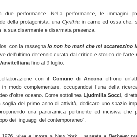
irà due performance. Nella performance, le immagini pro
de della protagonista, una
Cynthia
in carne ed ossa che, s
tta la sua disarmante e disarmata presenza.
biosi con la rassegna
Io non ho mani che mi accarezzino il
ve dell’ultimo decennio curata dal critico e storico dell’arte
Vanvitelliana
fino al 9 luglio.
ollaborazione con il
Comune di Ancona
offrono un’at
no in modo complementare, occupandosi l’una della ricerc
 video d’oltre oceano. Come sottolinea
Ljudmilla Socci
, diret
 soglia del primo anno di attività, dedicare uno spazio imp
, proponendo una panoramica pertinente ed incisiva che 
uppo dei linguaggi del contemporaneo”.
l 1976, vive e lavora a New York. Laureata a
Berkeley
pre