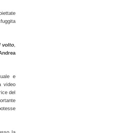
iettate
fuggita
 volto
,
Andrea
tuale e
a video
trice del
ortante
potesse
sso la