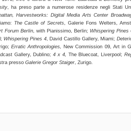
sity
, ha preso parte a numerose residenze negli Stati Uni
attan,
Harvestworks: Digital Media Arts Center Broadwa
diamo:
The Castle of Secrets
, Galerie Fons Welters, Ams
rt Forum Berlin
, with Pianissimo, Berlin;
Whispering Pines 6
d;
Whispering Pines 4
, David Castillo Gallery, Miami;
Deteri
rigo;
Erratic Anthropologies,
New Commission 09, Art in G
dcast Gallery, Dublino;
4 x 4,
The Bluecoat, Liverpool;
Rep
stra presso
Galerie Gregor Staiger
,
Zurigo.