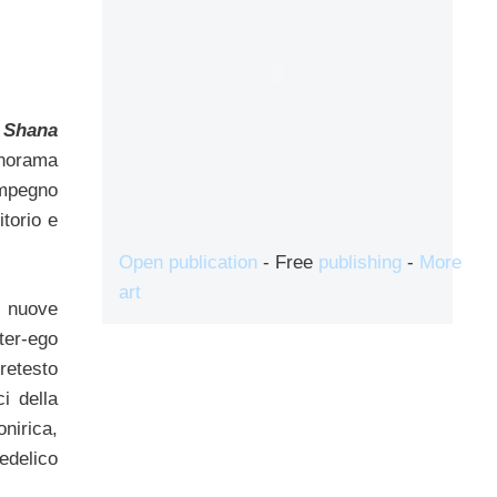
 Shana
anorama
mpegno
torio e
Open publication
- Free
publishing
-
More
art
i nuove
ter-ego
retesto
i della
nirica,
edelico