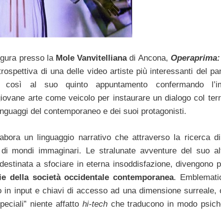
gura presso la
Mole Vanvitelliana
di Ancona,
Operaprima:
trospettiva di una delle video artiste più interessanti del p
così al suo quinto appuntamento confermando l’i
ovane arte come veicolo per instaurare un dialogo col terri
linguaggi del contemporaneo e dei suoi protagonisti.
abora un linguaggio narrativo che attraverso la ricerca d
i di mondi immaginari. Le stralunate avventure del suo al
 destinata a sfociare in eterna insoddisfazione, divengono p
sie della società occidentale contemporanea
. Emblematic
no in input e chiavi di accesso ad una dimensione surreale, o
peciali” niente affatto
hi-tech
che traducono in modo psich