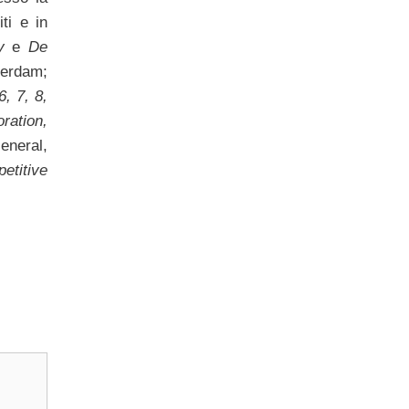
ti e in
y
e
De
terdam;
, 7, 8,
oration,
eneral,
etitive