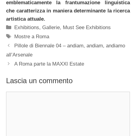
emblematicamente la frantumazione linguistica
che caratterizza in maniera determinante la ricerca
artistica attuale.
Categorie
Exhibitions
,
Gallerie
,
Must See Exhibitions
Tag
Mostre a Roma
Pillole di Biennale 04 – andiam, andiam, andiamo
all’Arsenale
A Roma parte la MAXXI Estate
Lascia un commento
Commento