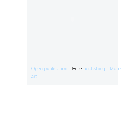
Open publication
- Free
publishing
-
More
art