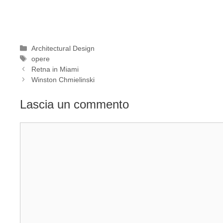
Categorie
Architectural Design
Tag
opere
Retna in Miami
Winston Chmielinski
Lascia un commento
Commento