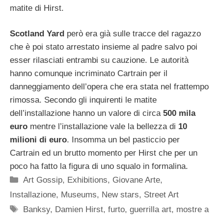
matite di Hirst.
Scotland Yard
però era già sulle tracce del ragazzo
che è poi stato arrestato insieme al padre salvo poi
esser rilasciati entrambi su cauzione. Le autorità
hanno comunque incriminato Cartrain per il
danneggiamento dell’opera che era stata nel frattempo
rimossa. Secondo gli inquirenti le matite
dell’installazione hanno un valore di circa
500 mila
euro
mentre l’installazione vale la bellezza di
10
milioni di euro
. Insomma un bel pasticcio per
Cartrain ed un brutto momento per Hirst che per un
poco ha fatto la figura di uno squalo in formalina.
Categorie
Art Gossip
,
Exhibitions
,
Giovane Arte
,
Installazione
,
Museums
,
New stars
,
Street Art
Tag
Banksy
,
Damien Hirst
,
furto
,
guerrilla art
,
mostre a