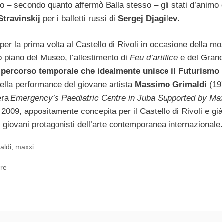
ano – secondo quanto affermò Balla stesso – gli stati d’animo 
Stravinskij
per i balletti russi di
Sergej Djagilev
.
per la prima volta al Castello di Rivoli in occasione della mo
o piano del Museo, l’allestimento di
Feu d’artifice
e del Gran
 percorso temporale che idealmente unisce il Futurismo
ella performance del giovane artista
Massimo Grimaldi
(19
era
Emergency’s Paediatric Centre in Juba Supported by Ma
, 2009, appositamente concepita per il Castello di Rivoli e gi
i giovani protagonisti dell’arte contemporanea internazionale
aldi
,
maxxi
ore