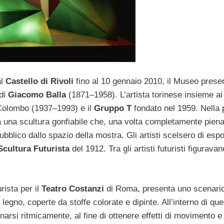
l
Castello di Rivoli
fino al 10 gennaio 2010, il Museo presen
 di
Giacomo Balla
(1871–1958). L’artista torinese insieme ai
 Colombo (1937–1993) e il
Gruppo T
fondato nel 1959. Nella
 una scultura gonfiabile che, una volta completamente piena 
bblico dallo spazio della mostra. Gli artisti scelsero di esp
Scultura Futurista
del 1912. Tra gli artisti futuristi figuravan
rista per il
Teatro Costanzi
di Roma, presenta uno scenari
 legno, coperte da stoffe colorate e dipinte. All’interno di qu
ionarsi ritmicamente, al fine di ottenere effetti di movimento e