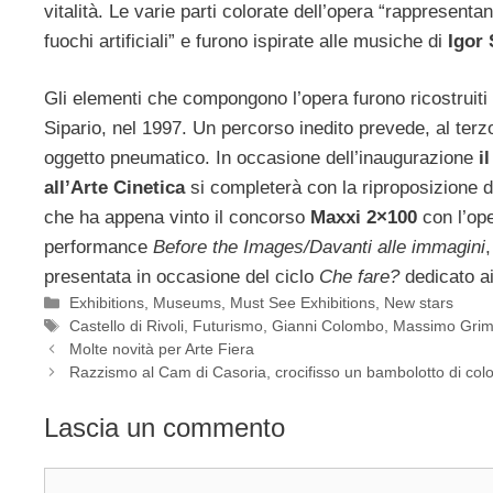
vitalità. Le varie parti colorate dell’opera “rappresent
fuochi artificiali” e furono ispirate alle musiche di
Igor 
Gli elementi che compongono l’opera furono ricostruiti 
Sipario, nel 1997. Un percorso inedito prevede, al terz
oggetto pneumatico. In occasione dell’inaugurazione
il
all’Arte Cinetica
si completerà con la riproposizione d
che ha appena vinto il concorso
Maxxi 2×100
con l’op
performance
Before the Images/Davanti alle immagini
presentata in occasione del ciclo
Che fare?
dedicato a
Categorie
Exhibitions
,
Museums
,
Must See Exhibitions
,
New stars
Tag
Castello di Rivoli
,
Futurismo
,
Gianni Colombo
,
Massimo Grim
Molte novità per Arte Fiera
Razzismo al Cam di Casoria, crocifisso un bambolotto di col
Lascia un commento
Commento