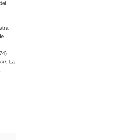
dei
stra
de
74)
xxi
. La
à
.