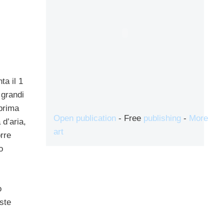
ta il 1
 grandi
 prima
Open publication
- Free
publishing
-
More
d’aria,
art
orre
o
o
este