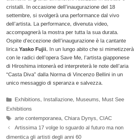
cristalli. In occasione dell’inaugurazione del 18
settembre, si svolgerà una performance dal vivo
dell’artista. La performance, divenuta video,
accompagnerà la mostra per tutta la sua durata.
Ospite d’eccezione dell’inaugurazione è la cantante
lirica
Yasko Fujii.
In un lungo abito che si mimetizzerà
con le radici dell’opera Save Me, l’artista giapponese
di Hiroshima intonerà ed interpreterà le note dell’aria
“Casta Diva” dalla Norma di Vincenzo Bellini in un
unico messaggio di speranza e salvezza.
Categorie
Exhibitions
,
Installazione
,
Museums
,
Must See
Exhibitions
Tag
arte contemporanea
,
Chiara Dynys
,
CIAC
Artissima 17 volge lo sguardo al futuro ma non
dimentica gli artisti degli anni 60