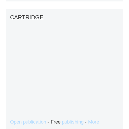
CARTRIDGE
Open publication
- Free
publishing
-
More