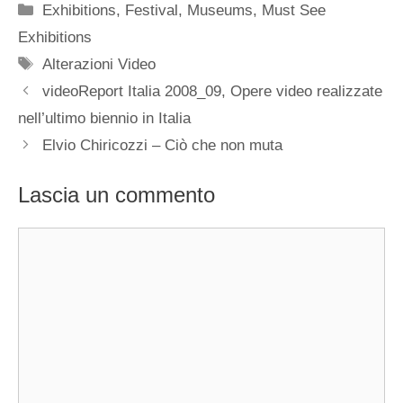
Categorie
Exhibitions
,
Festival
,
Museums
,
Must See
Exhibitions
Tag
Alterazioni Video
videoReport Italia 2008_09, Opere video realizzate
nell’ultimo biennio in Italia
Elvio Chiricozzi – Ciò che non muta
Lascia un commento
Commento