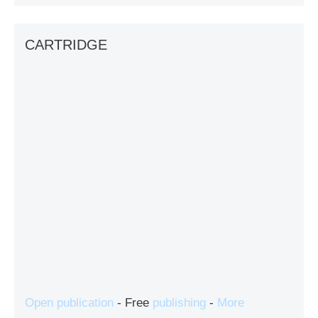
CARTRIDGE
Open publication
- Free
publishing
-
More