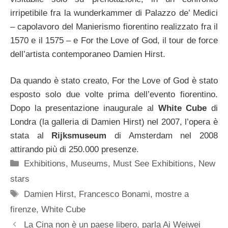
irripetibile fra la wunderkammer di Palazzo de’ Medici
– capolavoro del Manierismo fiorentino realizzato fra il
1570 e il 1575 – e For the Love of God, il tour de force
dell’artista contemporaneo Damien Hirst.
Da quando è stato creato, For the Love of God è stato
esposto solo due volte prima dell’evento fiorentino.
Dopo la presentazione inaugurale al
White Cube
di
Londra (la galleria di Damien Hirst) nel 2007, l’opera è
stata al
Rijksmuseum
di Amsterdam nel 2008
attirando più di 250.000 presenze.
Categorie
Exhibitions
,
Museums
,
Must See Exhibitions
,
New
stars
Tag
Damien Hirst
,
Francesco Bonami
,
mostre a
firenze
,
White Cube
La Cina non è un paese libero, parla Ai Weiwei