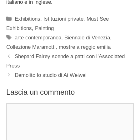
italiano e in inglese.
Categorie
Exhibitions
,
Istituzioni private
,
Must See
Exhibitions
,
Painting
Tag
arte contemporanea
,
Biennale di Venezia
,
Collezione Maramotti
,
mostre a reggio emilia
Shepard Fairey scende a patti con l’Associated
Press
Demolito lo studio di Ai Weiwei
Lascia un commento
Commento