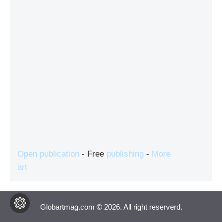
Open publication
- Free
publishing
-
More
art
Globartmag.com © 2026. All right reserverd.