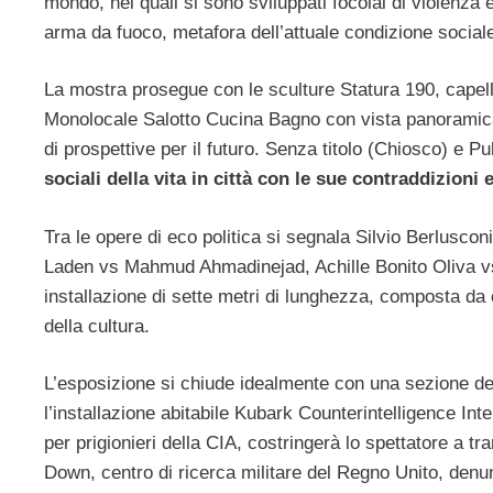
mondo, nei quali si sono sviluppati focolai di violenza e
arma da fuoco, metafora dell’attuale condizione sociale
La mostra prosegue con le sculture Statura 190, capell
Monolocale Salotto Cucina Bagno con vista panoramica £
di prospettive per il futuro. Senza titolo (Chiosco) e 
sociali della vita in città con le sue contraddizioni 
Tra le opere di eco politica si segnala Silvio Berlusc
Laden vs Mahmud Ahmadinejad, Achille Bonito Oliva v
installazione di sette metri di lunghezza, composta da c
della cultura.
L’esposizione si chiude idealmente con una sezione dedi
l’installazione abitabile Kubark Counterintelligence Inte
per prigionieri della CIA, costringerà lo spettatore a 
Down, centro di ricerca militare del Regno Unito, denunc