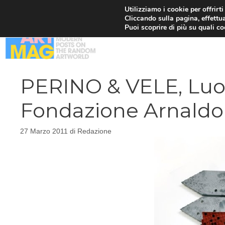
Vai
Utilizziamo i cookie per offrirt
Cliccando sulla pagina, effettua
al
Puoi scoprire di più su quali c
contenuto
PERINO & VELE, Luo
Fondazione Arnald
27 Marzo 2011
di
Redazione