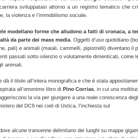
arriera sviluppatasi attorno a un registro tematico che crit
e, la violenza e l’immobilismo sociale.
le modellano forme che alludono a fatti di cronaca, a te
realtà da parte dei mass media
. Oggetti d’uso quotidiano (bo
ne, pali) e animali (maiali, cammelli, pipistrelli) diventano il 
enti passati sotto silenzio o volutamente dimenticati, come l
li animali.
 dà il titolo all’intera monografica e che è stata appositame
spirata all’omonimo libro di
Pino Corrias
, in cui una moltitu
suggeriscono la via per giungere a una reale conoscenza degl
stero del DC9 nei cieli di Ustica, l’inchiesta sul
 dove alcune transenne delimitano dei luoghi su mappe gigant