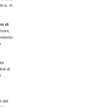
ica, in
mi di
rsoni,
pretesto
e
nte
dine di
i
i del