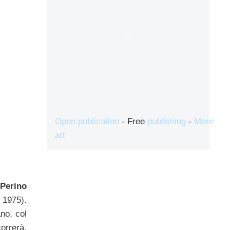
Open publication
- Free
publishing
-
More
art
i
Perino
 1975).
no, col
correrà,