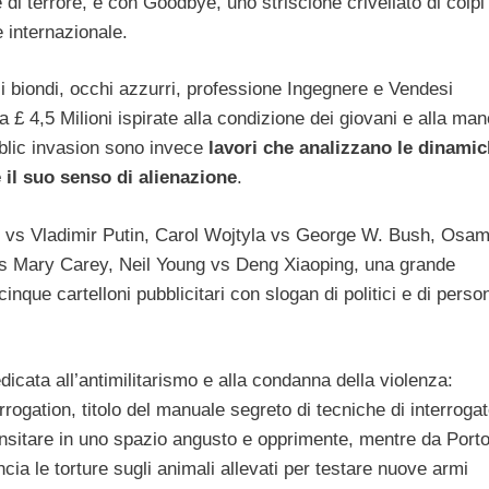
 di terrore, e con Goodbye, uno striscione crivellato di colpi 
 internazionale.
i biondi, occhi azzurri, professione Ingegnere e Vendesi
 4,5 Milioni ispirate alla condizione dei giovani e alla ma
Public invasion sono invece
lavori che analizzano le dinami
e il suo senso di alienazione
.
oni vs Vladimir Putin, Carol Wojtyla vs George W. Bush, Osa
s Mary Carey, Neil Young vs Deng Xiaoping, una grande
inque cartelloni pubblicitari con slogan di politici e di perso
cata all’antimilitarismo e alla condanna della violenza:
rrogation, titolo del manuale segreto di tecniche di interrogat
transitare in uno spazio angusto e opprimente, mentre da Port
ia le torture sugli animali allevati per testare nuove armi