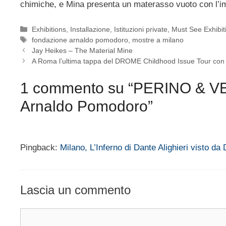
chimiche, e Mina presenta un materasso vuoto con l’imp
Categorie
Exhibitions
,
Installazione
,
Istituzioni private
,
Must See Exhibit
Tag
fondazione arnaldo pomodoro
,
mostre a milano
Jay Heikes – The Material Mine
A Roma l’ultima tappa del DROME Childhood Issue Tour con 
1 commento su “PERINO & VEL
Arnaldo Pomodoro”
Pingback:
Milano, L’Inferno di Dante Alighieri visto d
Lascia un commento
Commento