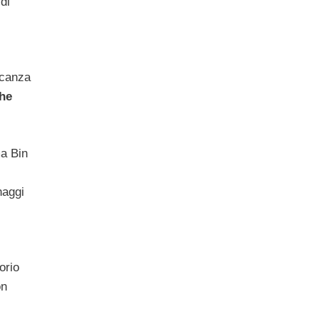
di
ncanza
che
ma Bin
naggi
orio
on