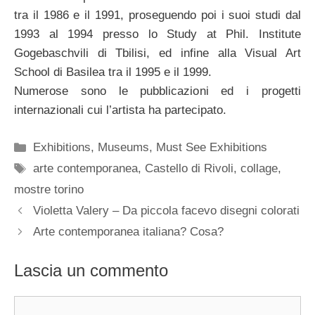
tra il 1986 e il 1991, proseguendo poi i suoi studi dal
1993 al 1994 presso lo Study at Phil. Institute
Gogebaschvili di Tbilisi, ed infine alla Visual Art
School di Basilea tra il 1995 e il 1999.
Numerose sono le pubblicazioni ed i progetti
internazionali cui l’artista ha partecipato.
Categorie
Exhibitions
,
Museums
,
Must See Exhibitions
Tag
arte contemporanea
,
Castello di Rivoli
,
collage
,
mostre torino
Violetta Valery – Da piccola facevo disegni colorati
Arte contemporanea italiana? Cosa?
Lascia un commento
Commento