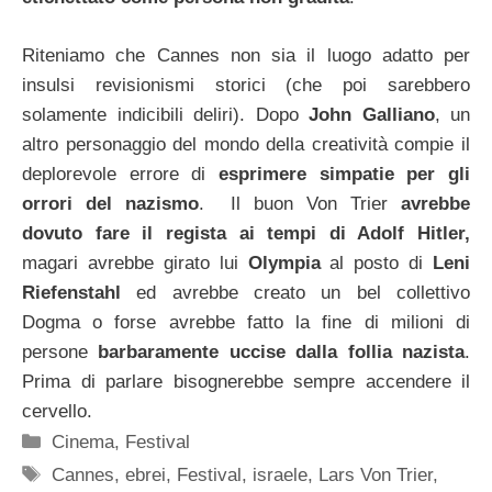
Riteniamo che Cannes non sia il luogo adatto per
insulsi revisionismi storici (che poi sarebbero
solamente indicibili deliri). Dopo
John Galliano
, un
altro personaggio del mondo della creatività compie il
deplorevole errore di
esprimere simpatie per gli
orrori del nazismo
. Il buon Von Trier
avrebbe
dovuto fare il regista ai tempi di Adolf Hitler,
magari avrebbe girato lui
Olympia
al posto di
Leni
Riefenstahl
ed avrebbe creato un bel collettivo
Dogma o forse avrebbe fatto la fine di milioni di
persone
barbaramente uccise dalla follia nazista
.
Prima di parlare bisognerebbe sempre accendere il
cervello.
Categorie
Cinema
,
Festival
Tag
Cannes
,
ebrei
,
Festival
,
israele
,
Lars Von Trier
,