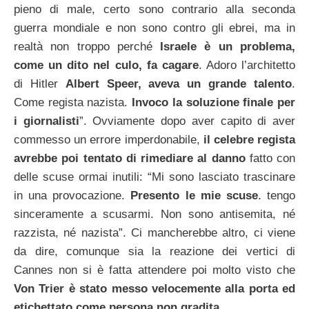
pieno di male, certo sono contrario alla seconda
guerra mondiale e non sono contro gli ebrei, ma in
realtà non troppo perché
Israele è un problema,
come un dito nel culo, fa cagare
. Adoro l’architetto
di Hitler
Albert Speer, aveva un grande talento
.
Come regista nazista.
Invoco la soluzione finale per
i giornalisti
”.
Ovviamente dopo aver capito di aver
commesso un errore imperdonabile,
il celebre regista
avrebbe poi tentato di rimediare al danno
fatto con
delle scuse ormai inutili: “Mi sono lasciato trascinare
in una provocazione.
Presento le mie scuse
. tengo
sinceramente a scusarmi. Non sono antisemita, né
razzista, né nazista”. Ci mancherebbe altro, ci viene
da dire, comunque sia la reazione dei vertici di
Cannes non si è fatta attendere poi molto visto che
Von Trier è stato messo velocemente alla porta ed
etichettato come persona non gradita
.