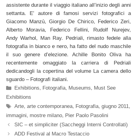
assistente durante il viaggio italiano all’inizio degli anni
settanta. E’ autore di famosi servizi fotografici a
Giacomo Manzù, Giorgio De Chirico, Federico Zeri,
Alberto Moravia, Federico Fellini, Rudolf Nurejev,
Andy Warhol, Man Ray. Pedriali, rimasto fedele alla
fotografia in bianco e nero, ha fatto del nudo maschile
il suo genere d’elezione. Achille Bonito Oliva ha
recentemente omaggiato la carriera di Pedriali
dedicandogli la copertina del volume La camera dello
sguardo – Fotografi italiani.
Categorie
Exhibitions
,
Fotografia
,
Museums
,
Must See
Exhibitions
Tag
Arte
,
arte contemporanea
,
Fotografia
,
giugno 2011
,
immagini
,
mostre milano
,
Pier Paolo Pasolini
SIC – et simpliciter (Saccheggi Interni Controllati)
ADD Festival al Macro Testaccio