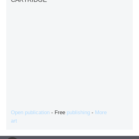
Open publication
- Free
publishing
-
More
art