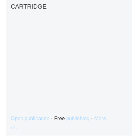
CARTRIDGE
Open publication
- Free
publishing
-
More
art