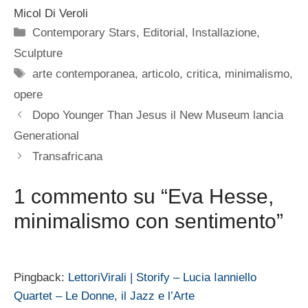
Micol Di Veroli
Categorie
Contemporary Stars
,
Editorial
,
Installazione
,
Sculpture
Tag
arte contemporanea
,
articolo
,
critica
,
minimalismo
,
opere
Dopo Younger Than Jesus il New Museum lancia
Generational
Transafricana
1 commento su “Eva Hesse,
minimalismo con sentimento”
Pingback:
LettoriVirali | Storify – Lucia Ianniello
Quartet – Le Donne, il Jazz e l’Arte