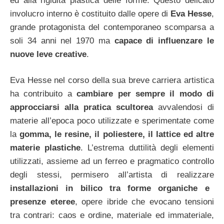
ed alla rigidità plastica delle forme. Questo delicato
involucro interno è costituito dalle opere di
Eva Hesse
,
grande protagonista del contemporaneo scomparsa a
soli 34 anni nel 1970 ma
capace di influenzare le
nuove leve creative
.
Eva Hesse nel corso della sua breve carriera artistica
ha contribuito a
cambiare per sempre il modo di
approcciarsi alla pratica scultorea
avvalendosi di
materie all’epoca poco utilizzate e sperimentate come
la
gomma, le resine, il poliestere, il lattice ed altre
materie plastiche
. L’estrema duttilità degli elementi
utilizzati, assieme ad un ferreo e pragmatico controllo
degli stessi, permisero all’artista di realizzare
installazioni in bilico tra forme organiche e
presenze eteree
, opere ibride che evocano tensioni
tra contrari: caos e ordine, materiale ed immateriale,