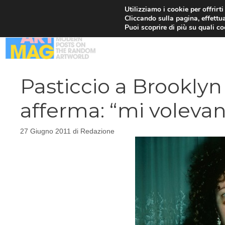
Vai
Utilizziamo i cookie per offrirt
Cliccando sulla pagina, effettua
al
Puoi scoprire di più su quali c
contenuto
Pasticcio a Brookly
afferma: “mi voleva
27 Giugno 2011
di
Redazione