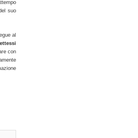
attempo
del suo
segue al
ettessi
are con
tamente
mazione