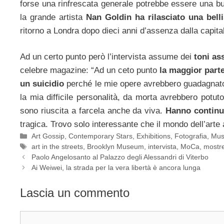
forse una rinfrescata generale potrebbe essere una bu
la grande artista
Nan Goldin ha rilasciato una bell
ritorno a Londra dopo dieci anni d’assenza dalla capita
Ad un certo punto però l’intervista assume dei
toni as
celebre magazine: “Ad un ceto punto
la maggior parte
un suicidio
perché le mie opere avrebbero guadagnato 
la mia difficile personalità, da morta avrebbero potu
sono riuscita a farcela anche da viva.
Hanno continu
tragica. Trovo solo interessante che il mondo dell’arte a
Categorie
Art Gossip
,
Contemporary Stars
,
Exhibitions
,
Fotografia
,
Mu
Tag
art in the streets
,
Brooklyn Museum
,
intervista
,
MoCa
,
mostr
Paolo Angelosanto al Palazzo degli Alessandri di Viterbo
Ai Weiwei, la strada per la vera libertà è ancora lunga
Lascia un commento
Commento