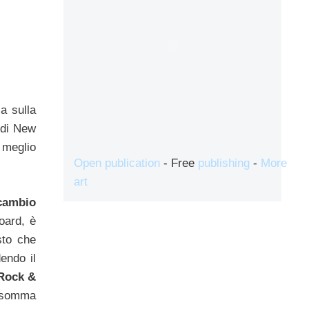
a sulla
 di New
 meglio
Open publication
- Free
publishing
-
More
art
cambio
oard, è
sto che
dendo il
Rock &
nsomma