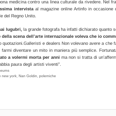
ona medicina contro una linea culturale da rivedere. Nel fr
issima intervista
al magazine online Artinfo in occasione 
le del Regno Unito.
sai lugubri,
la grande fotografa ha infatti dichiarato quanto 
 della scena dell’arte internazionale voleva che io comm
quotazioni.Galleristi e dealers Non volevano avere a che f
to farmi diventare un mito in maniera più semplice. Fortuna
ato a volermi morta per anni
ma non si tratta di un’affer
bbia paura degli artisti viventi”.
seums
e new york
,
Nan Goldin
,
polemiche