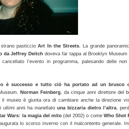
 strano pasticcio
Art In the Streets
. La grande panoramic
 da Jeffrey Deitch
doveva far tappa al Brooklyn Museum
a cancellato l’evento in programma, palesando delle non
tro è successo e tutto ciò ha portato ad un brusco 
n Museum.
Norman Feinberg
, da cinque anni direttore del b
r il museo è giunta ora di cambiare anche la direzione vi
i ultimi anni ha inanellato
una bizzaria dietro l’altra
, per
tar Wars: la magia del mito
(del 2002) o come
Who Shot 
naugurata lo scorso inverno con il malcontento generale.
I