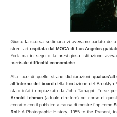
Giusto la scorsa settimana vi avevamo parlato dello
street art
ospitata dal MOCA di Los Angeles guidato
York ma in seguito la prestigiosa istituzione avev
precisate
difficoltà economiche
.
Alla luce di quelle strane dichiarazioni
qualcos’al
all’interno del board
della fondazione del Brookly
stato infatti rimpiazzato da John Tamagni. Forse pe
Arnold Lehman
(attuale direttore) nel corso di quest
contatto con il pubblico a causa di mostre flop come
S
Roll
: A Photographic History, 1955 to the Present, i