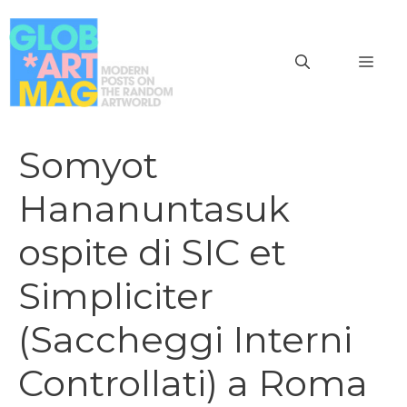
Vai
al
MEN
contenuto
Somyot
Hananuntasuk
ospite di SIC et
Simpliciter
(Saccheggi Interni
Controllati) a Roma