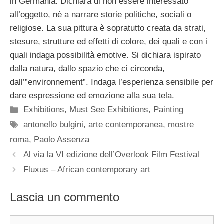
in Germania. Dichiara di non essere interessato
all’oggetto, nè a narrare storie politiche, sociali o
religiose. La sua pittura è sopratutto creata da strati,
stesure, strutture ed effetti di colore, dei quali e con i
quali indaga possibilità emotive. Si dichiara ispirato
dalla natura, dallo spazio che ci circonda,
dall’”environnement”. Indaga l’esperienza sensibile per
dare espressione ed emozione alla sua tela.
Categorie
Exhibitions
,
Must See Exhibitions
,
Painting
Tag
antonello bulgini
,
arte contemporanea
,
mostre
roma
,
Paolo Assenza
Al via la VI edizione dell’Overlook Film Festival
Fluxus – African contemporary art
Lascia un commento
Commento