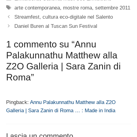
Tag
arte contemporanea
,
mostre roma
,
settembre 2011
Streamfest, cultura eco-digitale nel Salento
Daniel Buren al Tuscan Sun Festival
1 commento su “Annu
Palakunnathu Matthew alla
Z2O Galleria | Sara Zanin di
Roma”
Pingback:
Annu Palakunnathu Matthew alla Z2O
Galleria | Sara Zanin di Roma … : Made in India
Lascia un commento