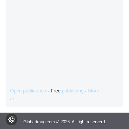
Open publication
- Free
publishing
-
More
art
Globartmag.com © 2026. All right reserverd.