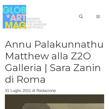
Vai
al
MEN
contenuto
Annu Palakunnathu
Matthew alla Z2O
Galleria | Sara Zanin
di Roma
31 Luglio 2011
di
Redazione