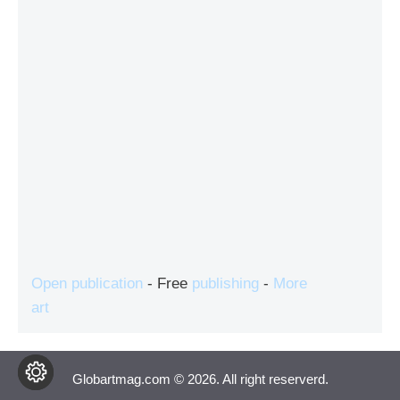
Open publication
- Free
publishing
-
More
art
Globartmag.com © 2026. All right reserverd.