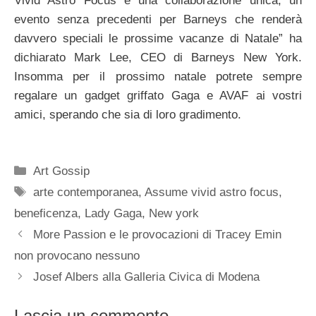
Vivid Astro Focus è una collaborazione unica, un
evento senza precedenti per Barneys che renderà
davvero speciali le prossime vacanze di Natale” ha
dichiarato Mark Lee, CEO di Barneys New York.
Insomma per il prossimo natale potrete sempre
regalare un gadget griffato Gaga e AVAF ai vostri
amici, sperando che sia di loro gradimento.
Categorie
Art Gossip
Tag
arte contemporanea
,
Assume vivid astro focus
,
beneficenza
,
Lady Gaga
,
New york
More Passion e le provocazioni di Tracey Emin
non provocano nessuno
Josef Albers alla Galleria Civica di Modena
Lascia un commento