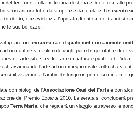
del territorio, culla millenaria di storia e di cultura, alle por
he sono ancora tutte da scoprire e da tutelare.
Un evento s
l territorio, che evidenzia l’operato di chi da molti anni si de
ne le sue bellezze.
 sviluppare
un percorso con il quale metaforicamente mett
 ad un confine simbolico di luoghi poco frequentati e di elev
pestre, arte site specific, arte in natura e public art: l’idea 
ali avvicinando l’arte ad un impegno civile volto alla silent
 sensibilizzazione all’ambiente lungo un percorso ciclabile, gr
te con biologi dell’
Associazione Oasi del Farfa
e con alc
entazione del Premio Ecoarte 2010. La serata si concluderà p
ruppo
Terra Maris
, che regalerà un viaggio attraverso le sono