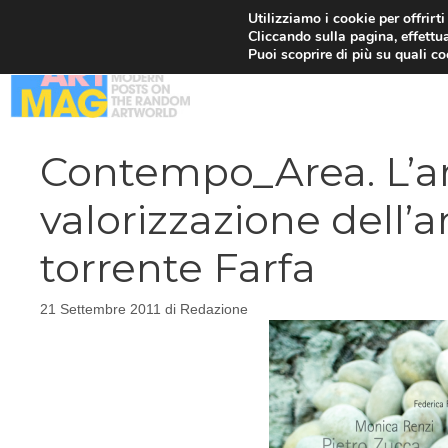
Vai
Utilizziamo i cookie per offrirt
Cliccando sulla pagina, effettua
al
Puoi scoprire di più su quali c
contenuto
Contempo_Area. L’art
valorizzazione dell’
torrente Farfa
21 Settembre 2011
di
Redazione