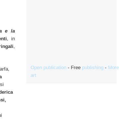
a e la
nti
, in
ingali
,
Open publication
- Free
publishing
-
More
arfa,
art
a
si
derica
si,
i