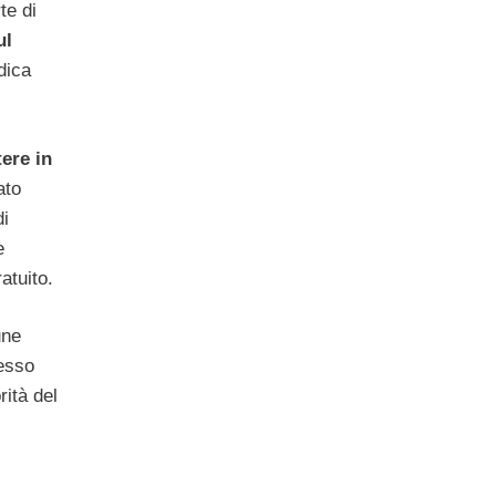
te di
ul
dica
ere in
ato
di
e
atuito.
une
resso
rità del