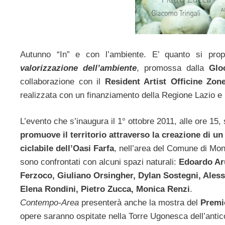
Autunno “In” e con l’ambiente. E’ quanto si pr
valorizzazione dell’ambiente
, promossa dalla
Glo
collaborazione con il
Resident Artist Officine Zo
realizzata con un finanziamento della Regione Lazio e i
L’evento che s’inaugura il 1° ottobre 2011, alle ore 15, 
promuove il territorio attraverso la creazione di un
ciclabile dell’Oasi Farfa
, nell’area del Comune di Monto
sono confrontati con alcuni spazi naturali:
Edoardo Aru
Ferzoco, Giuliano Orsingher, Dylan Sostegni, Aless
Elena Rondini, Pietro Zucca, Monica Renzi
.
Contempo-Area
presenterà anche la mostra del
Premi
opere saranno ospitate nella Torre Ugonesca dell’anti