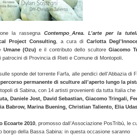
opone la rassegna
Contempo_Area. L’arte per la tutel
cal Project Consulting
, a cura di
Carlotta Degl’Innoce
ne Umane (Ozu)
e il contributo dello scultore
Giacomo Tr
 patrocini di Provincia di Rieti e Comune di Montopoli.
sulle sponde del torrente Farfa, alle pendici dell’Abbazia di F
 percorso permanente di sculture all’aperto lungo la pist
poli di Sabina, con 14 artisti provenienti da tutta Italia che 
ta, Daniele Jost, David Sebastian, Giacomo Tringali, Fe
ia Babrow, Marina Buening, Christian Taliento, Elia Udas
o Ecoarte 2010
, promosso dall’Associazione PosTribù, le cu
co borgo della Bassa Sabina: in questa occasione saranno