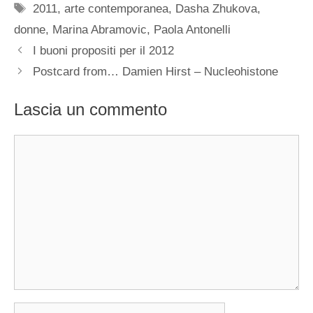
Tag
2011
,
arte contemporanea
,
Dasha Zhukova
,
donne
,
Marina Abramovic
,
Paola Antonelli
I buoni propositi per il 2012
Postcard from… Damien Hirst – Nucleohistone
Lascia un commento
Commento
Nome