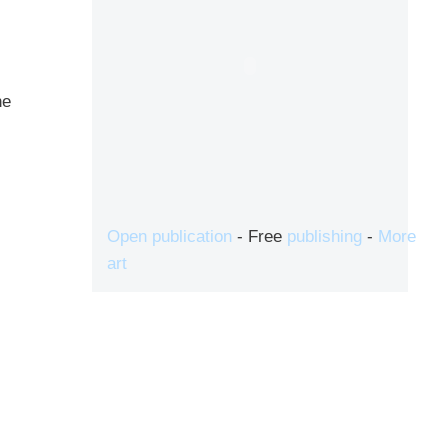
he
Open publication
- Free
publishing
-
More
art