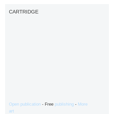
CARTRIDGE
Open publication
- Free
publishing
-
More
art