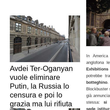
In America
anglofona 
Avdei Ter-Oganyan
Exhibitions
vuole eliminare
potrebbe t
botteghino
.
Putin, la Russia lo
Blockbuster 
censura e poi lo
già annuncia
grazia ma lui rifiuta
stessa:
si
sede istitu