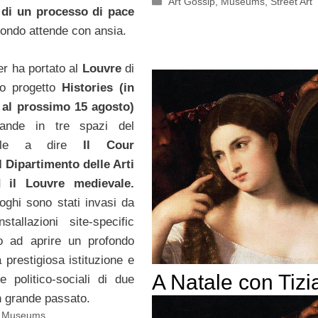
Categorie
Art Gossip
,
Museums
,
Street Art
 di un processo di pace
mondo attende con ansia.
r ha portato al
Louvre
di
uo progetto
Histories (in
o al prossimo 15 agosto)
ande in tre spazi del
ale a dire
Il Cour
 Dipartimento delle Arti
d il Louvre medievale.
uoghi sono stati invasi da
nstallazioni site-specific
o ad aprire un profondo
a prestigiosa istituzione e
A Natale con Tizi
e politico-sociali di due
un grande passato.
,
Museums