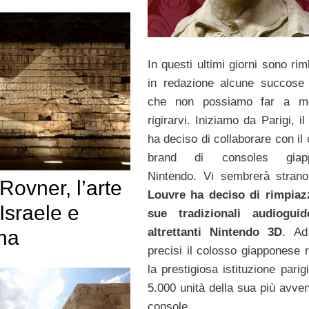
In questi ultimi giorni sono ri
in redazione alcune succose 
che non possiamo far a m
rigirarvi. Iniziamo da Parigi, i
ha deciso di collaborare con il
brand di consoles giap
Nintendo. Vi sembrerà stran
Rovner, l’arte
Louvre ha deciso di rimpiaz
Israele e
sue tradizionali audiogui
altrettanti Nintendo 3D
. Ad
ina
precisi il colosso giapponese r
la prestigiosa istituzione pari
5.000 unità della sua più avven
console.