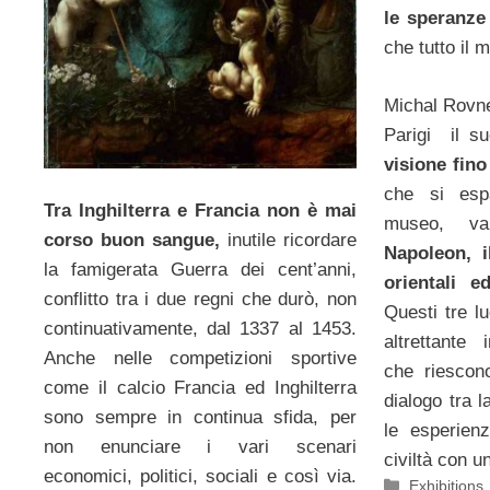
le speranze
che tutto il 
Michal Rovne
Parigi il s
visione fin
che si esp
Tra Inghilterra e Francia non è mai
museo, v
corso buon sangue,
inutile ricordare
Napoleon, il
la famigerata Guerra dei cent’anni,
orientali e
conflitto tra i due regni che durò, non
Questi tre l
continuativamente, dal 1337 al 1453.
altrettante i
Anche nelle competizioni sportive
che riescon
come il calcio Francia ed Inghilterra
dialogo tra l
sono sempre in continua sfida, per
le esperienz
non enunciare i vari scenari
civiltà con 
economici, politici, sociali e così via.
Categorie
Exhibitions