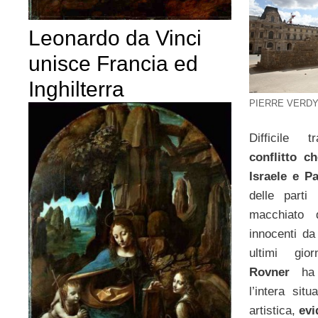
Leonardo da Vinci
unisce Francia ed
Inghilterra
PIERRE VERDY/
Difficile t
conflitto 
Israele e P
delle parti
macchiato 
innocenti da
ultimi gio
Rovner
ha
l’intera sit
artistica,
evi