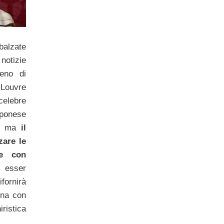
mbalzate
notizie
eno di
l Louvre
 celebre
ponese
o ma
il
zare le
de con
 esser
ifornirà
gina con
iristica