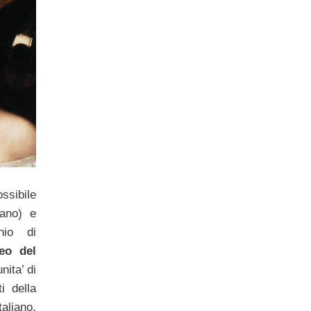
ossibile
ano) e
hio di
eo del
unita’ di
i della
aliano,