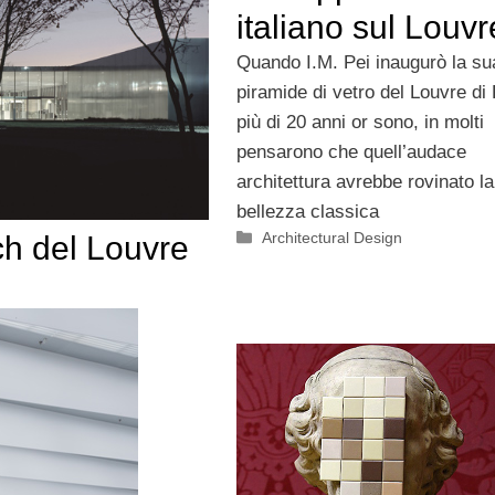
italiano sul Louvr
Quando I.M. Pei inaugurò la su
piramide di vetro del Louvre di 
più di 20 anni or sono, in molti
pensarono che quell’audace
architettura avrebbe rovinato la
bellezza classica
Categorie
Architectural Design
h del Louvre