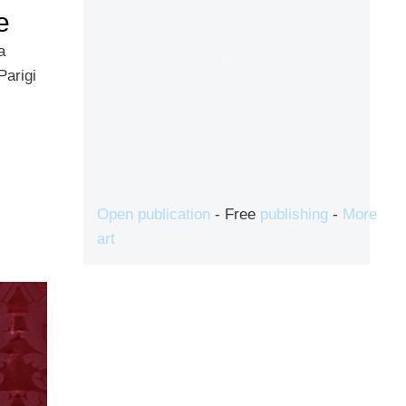
e
a
Parigi
Open publication
- Free
publishing
-
More
art