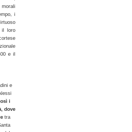
 morali
empo, i
rtuoso
il loro
 cortese
ionale
00 e il
dini e
Alessi
osì i
à, dove
re
tra
Santa