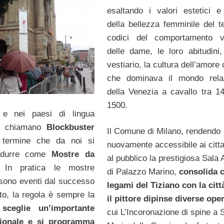
esaltando i valori estetici e
della bellezza femminile del t
codici del comportamento vi
delle dame, le loro abitudini, 
vestiario, la cultura dell’amore
che dominava il mondo relaz
della Venezia a cavallo tra 14
1500.
 e nei paesi di lingua
le chiamano
Blockbuster
Il Comune di Milano, rendendo
termine che da noi si
nuovamente accessibile ai citta
radurre come
Mostre da
al pubblico la prestigiosa Sala 
 In pratica le mostre
di Palazzo Marino,
consolida c
sono eventi dal successo
legami del Tiziano con la citt
to, la regola è sempre la
il pittore dipinse diverse ope
 sceglie un’importante
cui L’Incoronazione di spine a 
zionale e si programma