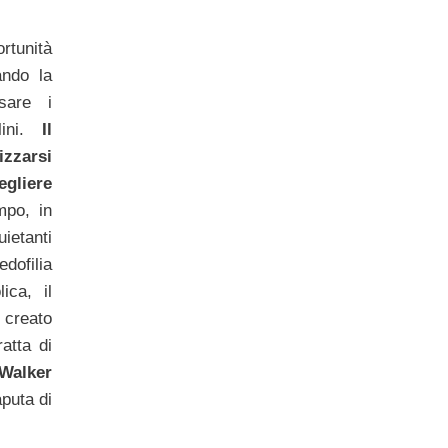
ortunità
ando la
sare i
ni.
Il
izzarsi
gliere
mpo, in
uietanti
edofilia
ica, il
creato
atta di
Walker
aputa di