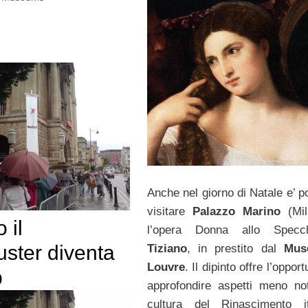
Anche nel giorno di Natale e’ p
visitare
Palazzo Marino
(Mil
 il
l’opera Donna allo Specc
uster diventa
Tiziano
, in prestito dal
Mus
Louvre
. Il dipinto offre l’opport
p
approfondire aspetti meno not
cultura del Rinascimento it