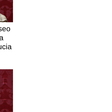
useo
la
ucia