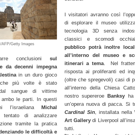
I visitatori avranno così l’opp
di esplorare il museo utilizz
tecnologia 3D senza indos
classici e scomodi occhiali
AFP/Getty Images
pubblico potrà inoltre local
all’interno del museo e sce
rarre conclusioni
sul
itinerari a tema
. Nel fratte
che da decenni impegna
risposta ai proliferanti ed inq
alestina
in un duro gioco
(oltre che spregevoli) casi di p
 che più volte è stato
all’interno della Chiesa Cattol
dal sangue di vittime
nostro supereroe
Banksy
ha 
 ambo le parti. In questi
un’opera nuova di pacca. Si tr
rni l’israeliana
Michal
Cardinal Sin
, installata nella
 tentato di analizzare
Art Gallery
di Liverpool all’ins
uazione tramite la pratica
tutti.
denziando le difficoltà e