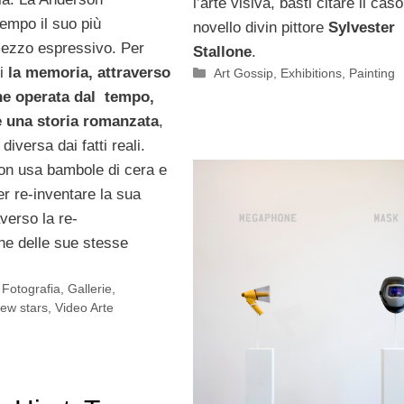
l’arte visiva, basti citare il caso
tempo il suo più
novello divin pittore
Sylvester
ezzo espressivo. Per
Stallone
.
ti
la memoria, attraverso
Categorie
Art Gossip
,
Exhibitions
,
Painting
one operata dal tempo,
e una storia romanzata
,
diversa dai fatti reali.
on usa bambole di cera e
r re-inventare la sua
averso la re-
e delle sue stesse
,
Fotografia
,
Gallerie
,
ew stars
,
Video Arte