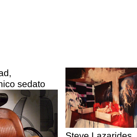
ad,
hico sedato
Steve Lazarides