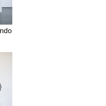
ando
i