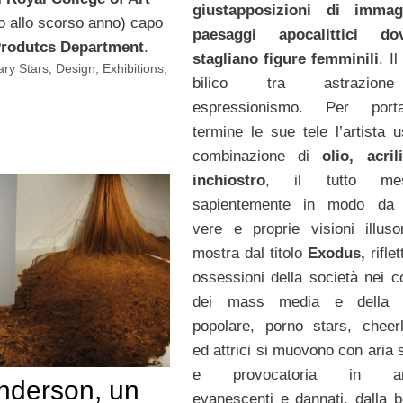
giustapposizioni di immag
no allo scorso anno) capo
paesaggi apocalittici d
Produtcs Department
.
stagliano figure femminili
. Il
ry Stars
,
Design
,
Exhibitions
,
bilico tra astrazio
espressionismo. Per por
termine le sue tele l’artista 
combinazione di
olio, acri
inchiostro
, il tutto mes
sapientemente in modo da 
vere e proprie visioni illuso
mostra dal titolo
Exodus,
riflet
ossessioni della società nei co
dei mass media e della c
popolare, porno stars, cheer
ed attrici si muovono con aria 
e provocatoria in amb
Anderson, un
evanescenti e dannati, dalla b