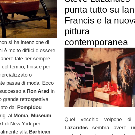
punta tutto su Ian
Francis e la nuov
pittura
contemporanea
on si ha intenzione di
i è molto difficile essere
manere tale per sempre.
 col tempo, finisce per
rcializzato o
te passa di moda. Ecco
è successo a
Ron Arad
in
o grande retrospettiva
iato dal
Pompidou
rigi al
Moma, Museum
Quel vecchio volpone d
rt
di New York per
Lazarides
sembra avere un
nalmente alla
Barbican