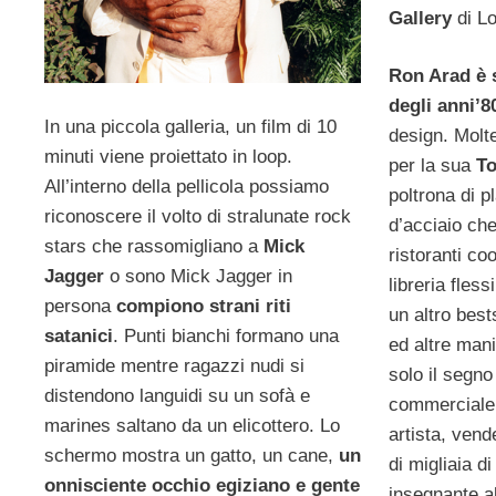
Gallery
di L
Ron Arad è 
degli anni’
In una piccola galleria, un film di 10
design. Molt
minuti viene proiettato in loop.
per la sua
T
All’interno della pellicola possiamo
poltrona di 
riconoscere il volto di stralunate rock
d’acciaio che
stars che rassomigliano a
Mick
ristoranti co
Jagger
o sono Mick Jagger in
libreria fless
persona
compiono strani riti
un altro best
satanici
. Punti bianchi formano una
ed altre mani
piramide mentre ragazzi nudi si
solo il segn
distendono languidi su un sofà e
commerciale.
marines saltano da un elicottero. Lo
artista, ven
schermo mostra un gatto, un cane,
un
di migliaia di
onnisciente occhio egiziano e gente
insegnante a