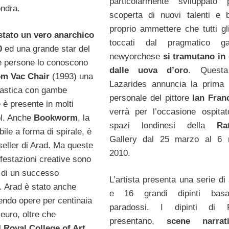
particolarmente sviluppato 
ondra.
scoperta di nuovi talenti e 
proprio ammettere che tutti gli
stato un vero anarchico
toccati dal pragmatico gall
80
ed una grande star del
newyorchese
si tramutano in 
e persone lo conoscono
dalle uova d’oro
. Questa
om Vac Chair
(1993) una
Lazarides annuncia la prima
plastica con gambe
personale del pittore
Ian Fran
 è presente in molti
verrà per l’occasione ospitat
ol. Anche
Bookworm
, la
spazi londinesi della
Ra
ibile a forma di spirale, è
Gallery dal 25 marzo al 6 
seller di Arad. Ma queste
2010.
festazioni creative sono
o di un successo
L’artista presenta una serie di
 Arad è stato anche
e 16 grandi dipinti basa
dendo opere per centinaia
paradossi. I dipinti di F
 euro, oltre che
presentano,
scene narrat
l
Royal College of Art