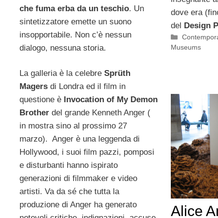
che fuma erba da un teschio
. Un
dove era (fi
sintetizzatore emette un suono
del
Design 
insopportabile. Non c’è nessun
Categorie
Contempora
dialogo, nessuna storia.
Museums
La galleria è la celebre
Sprüth
Magers
di Londra ed il film in
questione è
Invocation of My Demon
Brother
del grande Kenneth Anger (
in mostra sino al prossimo 27
marzo). Anger è una leggenda di
Hollywood, i suoi film pazzi, pomposi
e disturbanti hanno ispirato
generazioni di filmmaker e video
artisti. Va da sé che tutta la
produzione di Anger ha generato
Alice 
notevoli critiche, indignazioni, accuse