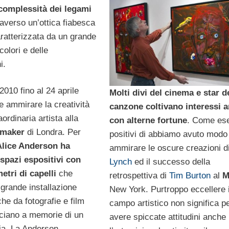
 complessità dei legami
raverso un’ottica fiabesca
aratterizzata da un grande
colori e delle
i.
010 fino al 24 aprile
Molti divi del cinema e star d
e ammirare la creatività
canzone coltivano interessi ar
aordinaria artista alla
con alterne fortune
. Come es
emaker
di Londra. Per
positivi di abbiamo avuto modo 
Alice Anderson ha
ammirare le oscure creazioni d
 spazi espositivi con
Lynch
ed il successo della
metri di capelli
che
retrospettiva di
Tim Burton
al
M
grande installazione
New York. Purtroppo eccellere 
che da fotografie e film
campo artistico non significa p
cciano a memorie di un
avere spiccate attitudini anche
izia. La Anderson