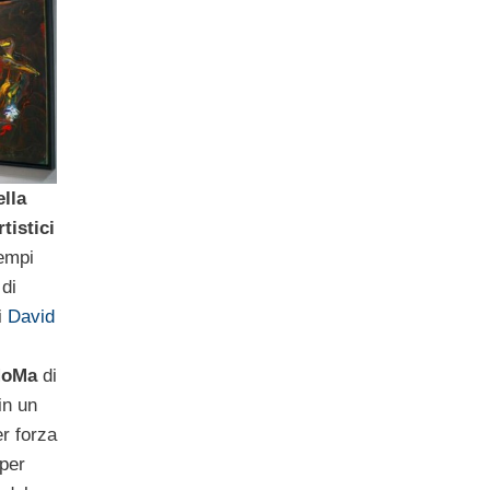
ella
tistici
empi
di
i
David
oMa
di
in un
er forza
 per