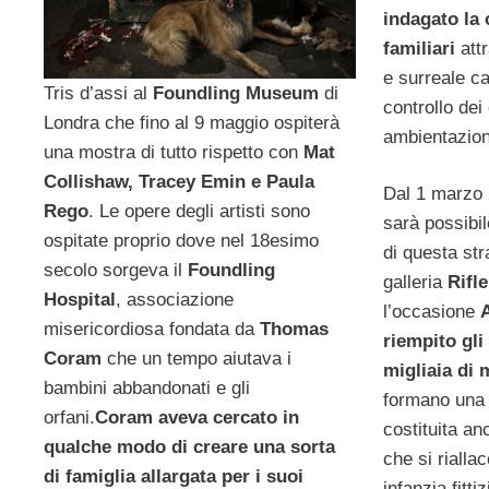
indagato la
familiari
att
e surreale c
Tris d’assi al
Foundling Museum
di
controllo dei 
Londra che fino al 9 maggio ospiterà
ambientazion
una mostra di tutto rispetto con
Mat
Collishaw, Tracey Emin e Paula
Dal 1 marzo 2
Rego
. Le opere degli artisti sono
sarà possibil
ospitate proprio dove nel 18esimo
di questa str
secolo sorgeva il
Foundling
galleria
Rifl
Hospital
, associazione
l’occasione
misericordiosa fondata da
Thomas
riempito gli
Coram
che un tempo aiutava i
migliaia di 
bambini abbandonati e gli
formano una 
orfani.
Coram aveva cercato in
costituita an
qualche modo di creare una sorta
che si rialla
di famiglia allargata per i suoi
infanzia fitt