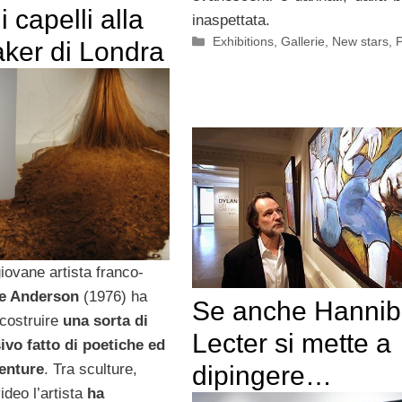
i capelli alla
inaspettata.
Categorie
Exhibitions
,
Gallerie
,
New stars
,
P
aker di Londra
iovane artista franco-
ce Anderson
(1976) ha
Se anche Hannib
 costruire
una sorta di
Lecter si mette a
vo fatto di poetiche ed
enture
. Tra sculture,
dipingere…
ideo l’artista
ha