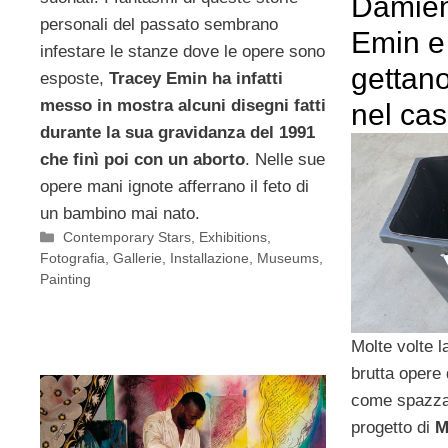
Damien
personali del passato sembrano
Emin e
infestare le stanze dove le opere sono
gettano
esposte,
Tracey Emin ha infatti
messo in mostra alcuni disegni fatti
nel ca
durante la sua gravidanza del 1991
che finì poi con un aborto
. Nelle sue
opere mani ignote afferrano il feto di
un bambino mai nato.
Categorie
Contemporary Stars
,
Exhibitions
,
Fotografia
,
Gallerie
,
Installazione
,
Museums
,
Painting
Molte volte l
brutta opere 
come spazzat
progetto di
M