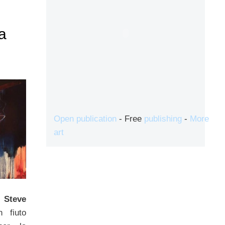
a
Open publication
- Free
publishing
-
More
art
i
Steve
 fiuto