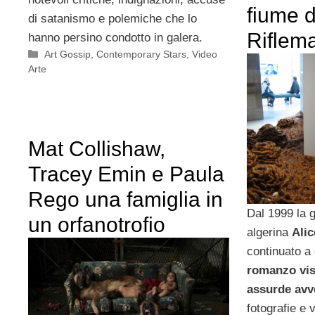
fiume d
di satanismo e polemiche che lo
Riflem
hanno persino condotto in galera.
Categorie
Art Gossip
,
Contemporary Stars
,
Video
Arte
Mat Collishaw,
Tracey Emin e Paula
Rego una famiglia in
Dal 1999 la g
un orfanotrofio
algerina
Ali
continuato a
romanzo visi
assurde avv
fotografie e v