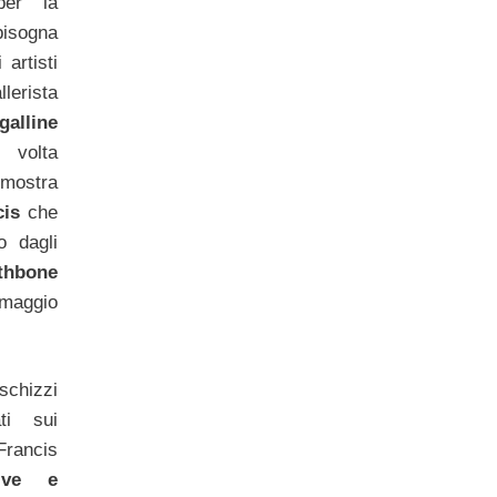
per la
bisogna
 artisti
erista
galline
 volta
 mostra
cis
che
o dagli
thbone
maggio
 schizzi
ti sui
rancis
ive e