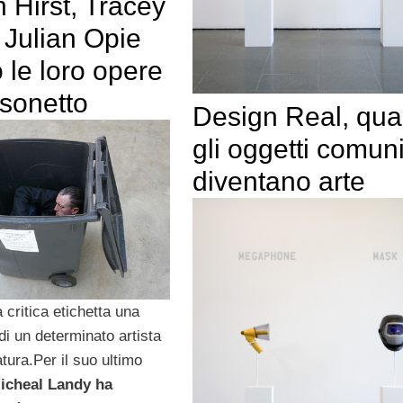
 Hirst, Tracey
 Julian Opie
 le loro opere
ssonetto
Design Real, qu
gli oggetti comun
diventano arte
a critica etichetta una
di un determinato artista
ura.Per il suo ultimo
icheal Landy
ha