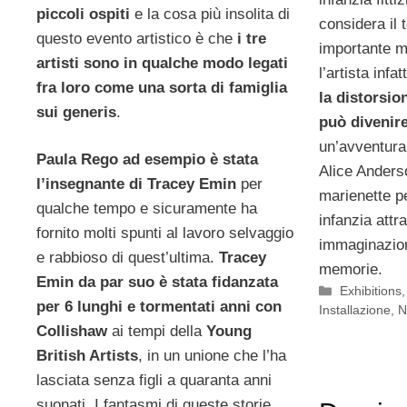
piccoli ospiti
e la cosa più insolita di
considera il 
questo evento artistico è che
i tre
importante m
artisti sono in qualche modo legati
l’artista infat
fra loro come una sorta di famiglia
la distorsi
sui generis
.
può divenir
un’avventura 
Paula Rego ad esempio è stata
Alice Anders
l’insegnante di Tracey Emin
per
marienette pe
qualche tempo e sicuramente ha
infanzia attr
fornito molti spunti al lavoro selvaggio
immaginazion
e rabbioso di quest’ultima.
Tracey
memorie.
Emin da par suo è stata fidanzata
Categorie
Exhibitions
per 6 lunghi e tormentati anni con
Installazione
,
N
Collishaw
ai tempi della
Young
British Artists
, in un unione che l’ha
lasciata senza figli a quaranta anni
suonati. I fantasmi di queste storie