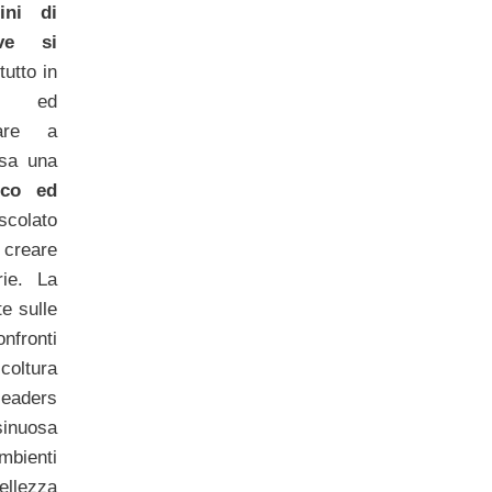
ini di
ove si
 tutto in
ne ed
tare a
usa una
lico ed
colato
creare
rie. La
te sulle
nfronti
oltura
leaders
sinuosa
ienti
ellezza