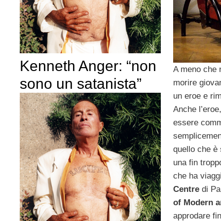
Kenneth Anger: “non
A meno che n
sono un satanista”
morire giovan
un eroe e ri
Anche l’eroe,
essere comme
semplicemen
quello che 
una fin tropp
che ha viagg
Centre
di Pa
of Modern a
approdare fi