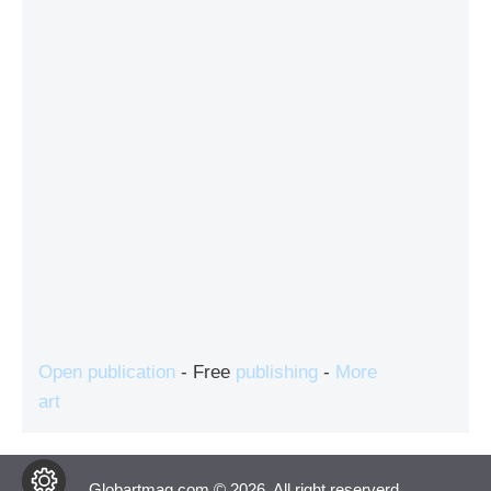
Open publication
- Free
publishing
-
More
art
Globartmag.com © 2026. All right reserverd.