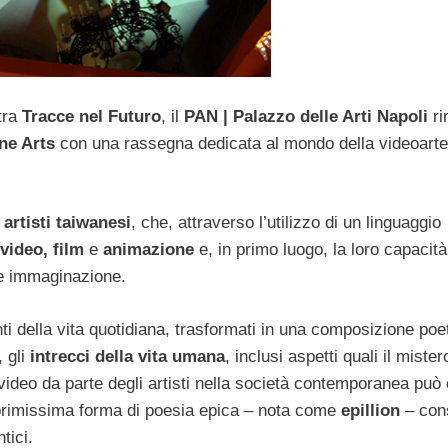
tra
Tracce nel Futuro
, il
PAN | Palazzo delle Arti Napoli
ri
ne Arts
con una rassegna dedicata al mondo della videoarte
i artisti taiwanesi
, che, attraverso l’utilizzo di un linguaggio
video, film
e
animazione
e, in primo luogo, la loro capacità
 e immaginazione.
i della vita quotidiana, trasformati in una composizione poe
, gli
intrecci della vita umana
, inclusi aspetti quali il mister
video da parte degli artisti nella società contemporanea può
La primissima forma di poesia epica – nota come
epillion
– con
tici.