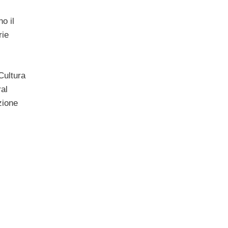
o il
rie
Cultura
al
zione