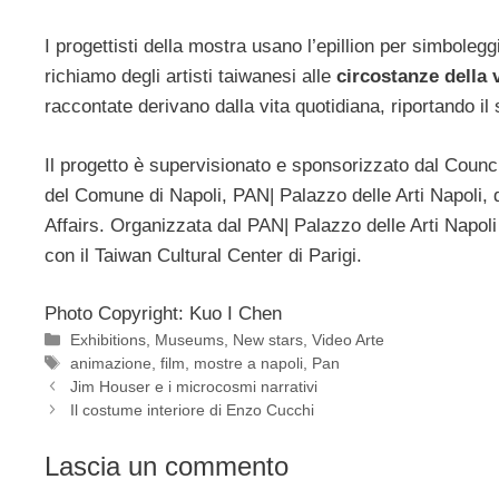
I progettisti della mostra usano l’epillion per simboleg
richiamo degli artisti taiwanesi alle
circostanze della 
raccontate derivano dalla vita quotidiana, riportando il
Il progetto è supervisionato e sponsorizzato dal Counci
del Comune di Napoli, PAN| Palazzo delle Arti Napoli, 
Affairs. Organizzata dal PAN| Palazzo delle Arti Napol
con il Taiwan Cultural Center di Parigi.
Photo Copyright: Kuo I Chen
Categorie
Exhibitions
,
Museums
,
New stars
,
Video Arte
Tag
animazione
,
film
,
mostre a napoli
,
Pan
Jim Houser e i microcosmi narrativi
Il costume interiore di Enzo Cucchi
Lascia un commento