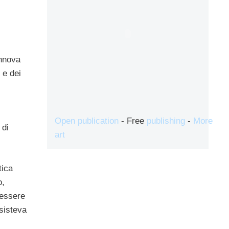
nnova
 e dei
Open publication
- Free
publishing
-
More
 di
art
tica
o,
 essere
sisteva