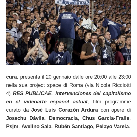
cura.
presenta il 20 gennaio dalle ore 20:00 alle 23:00
nella sua project space di Roma (via Nicola Ricciotti
4)
RES PUBLICAE. Intervenciones del capitalismo
en el videoarte español actual
,
film programme
curato da
José Luis Corazón Ardura
con opere di
Josechu Dávila
,
Democracia
,
Chus García-Fraile
,
Psjm
,
Avelino Sala
,
Rubén Santiago
,
Pelayo Varela
.