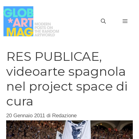
Vai
al
MEN
contenuto
RES PUBLICAE,
videoarte spagnola
nel project space di
cura
20 Gennaio 2011
di
Redazione