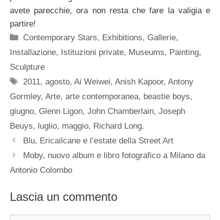
avete parecchie, ora non resta che fare la valigia e
partire!
Categorie
Contemporary Stars
,
Exhibitions
,
Gallerie
,
Installazione
,
Istituzioni private
,
Museums
,
Painting
,
Sculpture
Tag
2011
,
agosto
,
Ai Weiwei
,
Anish Kapoor
,
Antony
Gormley
,
Arte
,
arte contemporanea
,
beastie boys
,
giugno
,
Glenn Ligon
,
John Chamberlain
,
Joseph
Beuys
,
luglio
,
maggio
,
Richard Long.
Blu, Ericailcane e l’estate della Street Art
Moby, nuovo album e libro fotografico a Milano da
Antonio Colombo
Lascia un commento