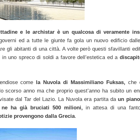
ittadine e le archistar è un qualcosa di veramente in
i governi ed a tutte le giunte fa gola un nuovo edificio dal
e gli abitanti di una città. A volte però questi sfavillanti edi
o in uno spreco di soldi a favore dell’estetica ed a
discapit
ispendiose come
la Nuvola di Massimiliano Fuksas,
che 
ello scorso anno ma che proprio quest’anno ha subito un e
vvisate dal Tar del Lazio. La Nuvola era partita da
un piano
 ne ha già bruciati 500 milioni,
in attesa di una fant
tizie provengono dalla Grecia
.