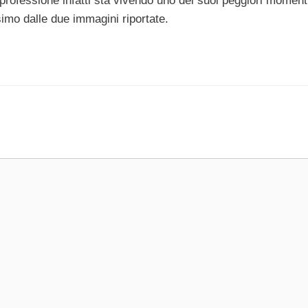
La professione infatti sta vivendo uno dei suoi peggiori moment
simo dalle due immagini riportate.