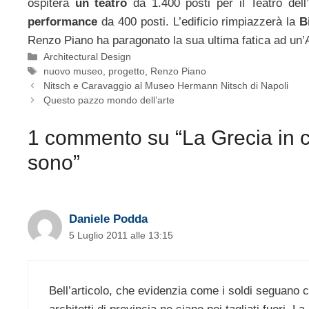
ospiterà
un teatro
da 1.400 posti per il Teatro dell
performance
da 400 posti. L’edificio rimpiazzerà la
B
Renzo Piano ha paragonato la sua ultima fatica ad un
Categorie
Architectural Design
Tag
nuovo museo
,
progetto
,
Renzo Piano
Nitsch e Caravaggio al Museo Hermann Nitsch di Napoli
Questo pazzo mondo dell’arte
1 commento su “La Grecia in cr
sono”
Daniele Podda
5 Luglio 2011 alle 13:15
Bell’articolo, che evidenzia come i soldi seguano ca