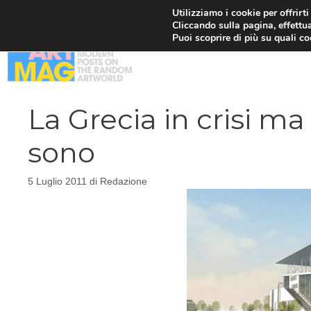
Vai
Utilizziamo i cookie per offrirt
Cliccando sulla pagina, effettua
al
Puoi scoprire di più su quali c
contenuto
La Grecia in crisi ma
sono
5 Luglio 2011
di
Redazione