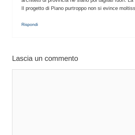
architetti di provincia ne siano poi tagliati fuori. 
Il progetto di Piano purtroppo non si evince moltis
Rispondi
Lascia un commento
Commento