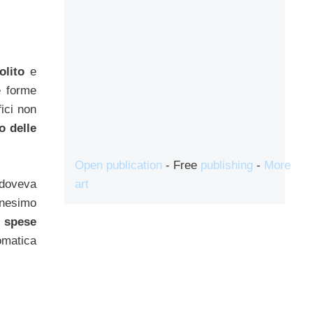
solito
e
le forme
fici non
o delle
Open publication
- Free
publishing
-
More
art
doveva
nnesimo
 spese
omatica