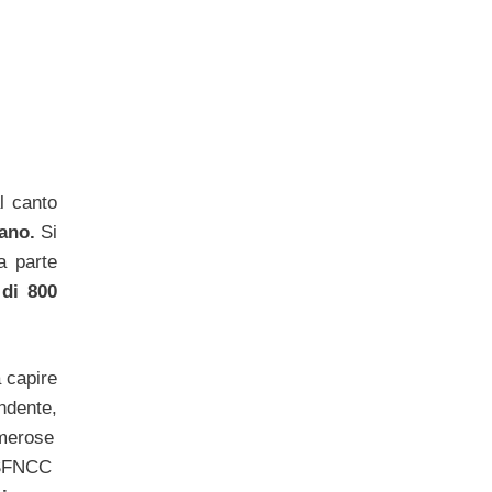
l canto
ano.
Si
a parte
 di 800
 capire
endente,
umerose
’SFNCC