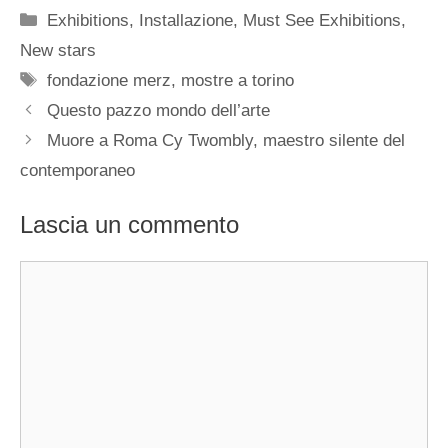
Categorie
Exhibitions
,
Installazione
,
Must See Exhibitions
,
New stars
Tag
fondazione merz
,
mostre a torino
Questo pazzo mondo dell’arte
Muore a Roma Cy Twombly, maestro silente del
contemporaneo
Lascia un commento
Commento