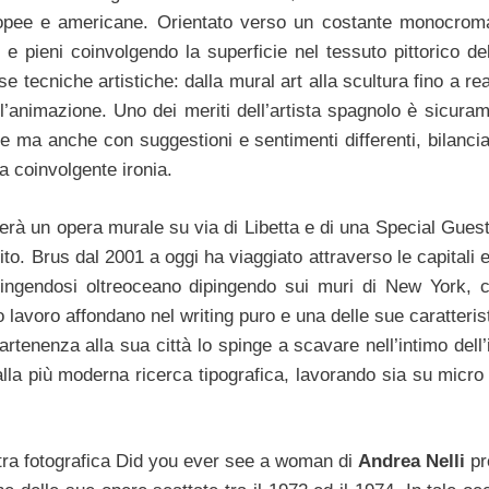
uropee e americane. Orientato verso un costante monocrom
i e pieni coinvolgendo la superficie nel tessuto pittorico de
e tecniche artistiche: dalla mural art alla scultura fino a re
l’animazione. Uno dei meriti dell’artista spagnolo è sicuram
se ma anche con suggestioni e sentimenti differenti, bilanci
a coinvolgente ironia.
erà un opera murale su via di Libetta e di una Special Guest 
o. Brus dal 2001 a oggi ha viaggiato attraverso le capitali 
pingendosi oltreoceano dipingendo sui muri di New York, 
o lavoro affondano nel writing puro e una delle sue caratteris
artenenza alla sua città lo spinge a scavare nell’intimo dell’
a alla più moderna ricerca tipografica, lavorando sia su micr
stra fotografica Did you ever see a woman di
Andrea Nelli
pr