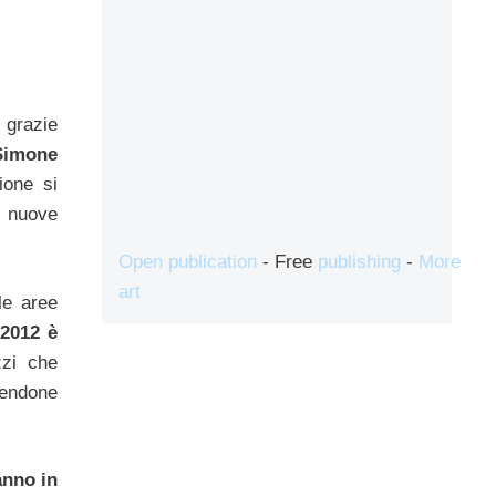
 grazie
Simone
ione si
, nuove
Open publication
- Free
publishing
-
More
art
le aree
 2012 è
zzi che
rendone
anno in