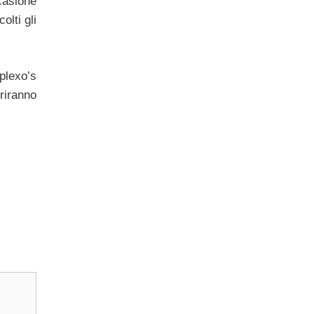
ccasione
olti gli
plexo’s
friranno