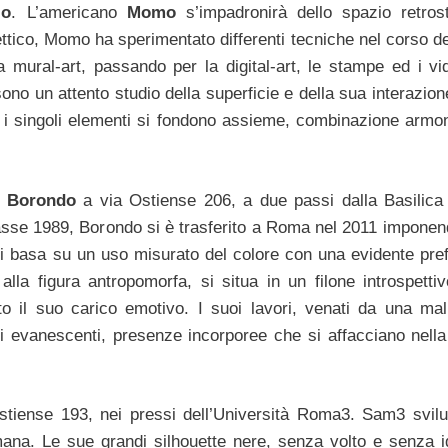
io
. L’americano
Momo
s’impadronirà dello spazio retrost
ico, Momo ha sperimentato differenti tecniche nel corso de
lla mural-art, passando per la digital-art, le stampe ed i v
sono un attento studio della superficie e della sua interazion
i singoli elementi si fondono assieme, combinazione armon
o
Borondo
a via Ostiense 206, a due passi dalla Basilica
lasse 1989, Borondo si è trasferito a Roma nel 2011 imponen
le si basa su un uso misurato del colore con una evidente pre
lla figura antropomorfa, si situa in un filone introspetti
o il suo carico emotivo. I suoi lavori, venati da una mal
ni evanescenti, presenze incorporee che si affacciano nella
stiense 193, nei pressi dell’Università Roma3. Sam3 svil
umana. Le sue grandi silhouette nere, senza volto e senza id