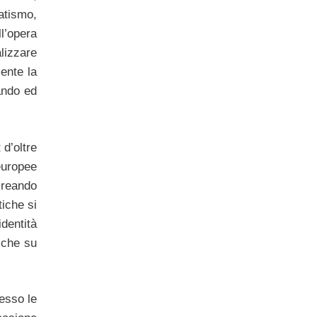
atismo,
ll’opera
alizzare
ente la
ando ed
d’oltre
europee
creando
tiche si
identità
o che su
esso le