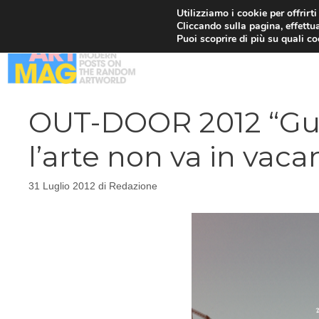
Vai
Utilizziamo i cookie per offrirt
Cliccando sulla pagina, effettua
al
Puoi scoprire di più su quali c
contenuto
OUT-DOOR 2012 “Guar
l’arte non va in vacan
31 Luglio 2012
di
Redazione