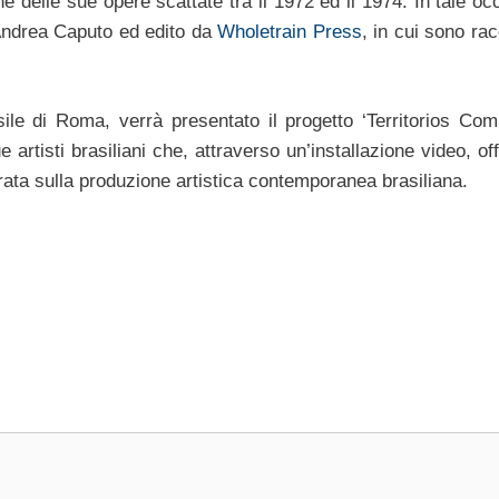
e delle sue opere scattate tra il 1972 ed il 1974. In tale o
 Andrea Caputo ed edito da
Wholetrain Press
, in cui sono racc
ile di Roma, verrà presentato il progetto ‘Territorios Com
e artisti brasiliani che, attraverso un’installazione video, of
trata sulla produzione artistica contemporanea brasiliana.