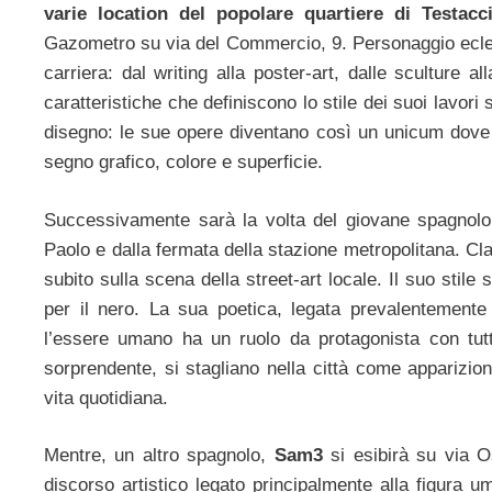
varie location del popolare quartiere di Testacc
Gazometro su via del Commercio, 9. Personaggio eclett
carriera: dal writing alla poster-art, dalle sculture a
caratteristiche che definiscono lo stile dei suoi lavori 
disegno: le sue opere diventano così un unicum dove 
segno grafico, colore e superficie.
Successivamente sarà la volta del giovane spagnol
Paolo e dalla fermata della stazione metropolitana. C
subito sulla scena della street-art locale. Il suo sti
per il nero. La sua poetica, legata prevalentemente a
l’essere umano ha un ruolo da protagonista con tutt
sorprendente, si stagliano nella città come apparizio
vita quotidiana.
Mentre, un altro spagnolo,
Sam3
si esibirà su via O
discorso artistico legato principalmente alla figura 