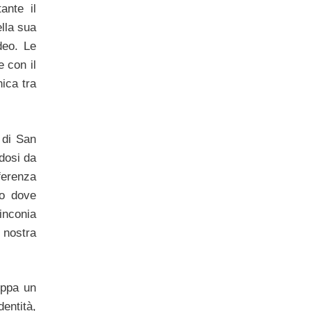
ante il
lla sua
ideo. Le
e con il
ica tra
 di San
dosi da
ferenza
vo dove
inconia
 nostra
uppa un
entità,