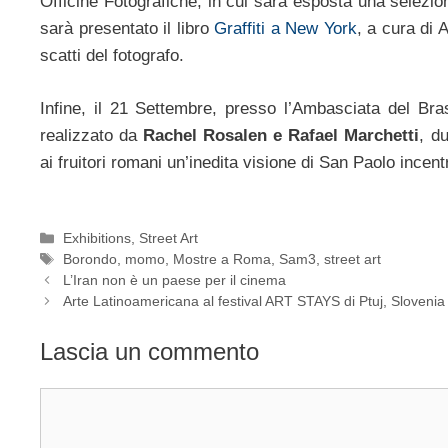
Officine Fotografiche, in cui sarà esposta una selezion
sarà presentato il libro
Graffiti a New York
, a cura di
scatti del fotografo.
Infine, il 21 Settembre, presso l’Ambasciata del Bras
realizzato da
Rachel Rosalen e Rafael Marchetti
, du
ai fruitori romani un’inedita visione di San Paolo incen
Categorie
Exhibitions
,
Street Art
Tag
Borondo
,
momo
,
Mostre a Roma
,
Sam3
,
street art
L’Iran non è un paese per il cinema
Arte Latinoamericana al festival ART STAYS di Ptuj, Slovenia
Lascia un commento
Commento