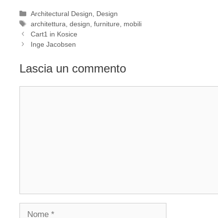
Categorie
Architectural Design
,
Design
Tag
architettura
,
design
,
furniture
,
mobili
Cart1 in Kosice
Inge Jacobsen
Lascia un commento
Commento
Nome