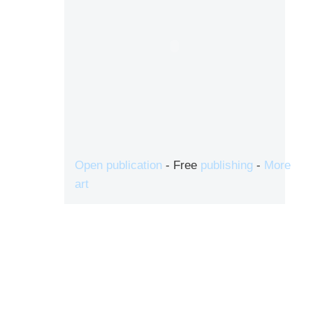
Open publication
- Free
publishing
-
More
art