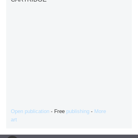
Open publication
- Free
publishing
-
More
art