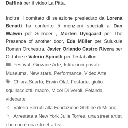
Daffinà
per il video La Pitta.
Inoltre il comitato di selezione presieduto da
Lorena
Benatti
ha conferito 5 menzioni speciali a
Dan
Walwin
per Silencer ,
Morten Dysgaard
per The
Presence of another door,
Ede Müller
per Sulukule
Roman Orchestra,
Javier Orlando Castro Rivera
per
Octubre e
Valerio Spinelli
per Testaballon.
Categorie
Festival
,
Giovane Arte
,
Istituzioni private
,
Museums
,
New stars
,
Performance
,
Video Arte
Tag
Chiara Scarfò
,
Erwin Olaf
,
Festarte
,
giulio
squillacciotti
,
macro
,
Micol Di Veroli
,
Pelanda
,
videoarte
Valerio Berruti alla Fondazione Stelline di Milano
Arrestata a New York Julie Torres, una street artist
che non è una street artist