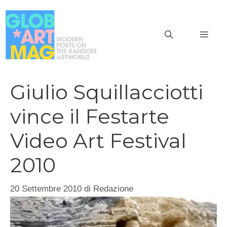
Vai
al
MEN
contenuto
Giulio Squillacciotti
vince il Festarte
Video Art Festival
2010
20 Settembre 2010
di
Redazione