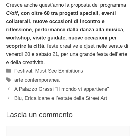
Cresce anche quest’anno la proposta del programma
C/off
, con oltre 60 tra progetti speciali, eventi
collaterali, nuove occasioni di incontro e
riflessione, performance dalla danza alla musica,
workshop, visite guidate, nuove occasioni per
scoprire la città
, feste creative e djset nelle serate di
venerdì 20 e sabato 21, per una grande festa dell’arte
e della creatività.
Categorie
Festival
,
Must See Exhibitions
Tag
arte contemporanea
A Palazzo Grassi “Il mondo vi appartiene”
Blu, Ericailcane e l’estate della Street Art
Lascia un commento
Commento