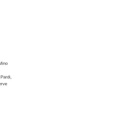
Mino
 Pardi,
erve