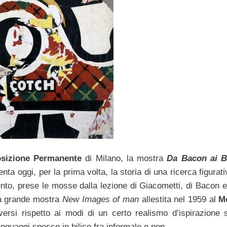
sizione Permanente
di Milano, la mostra
Da Bacon ai B
nta oggi, per la prima volta, la storia di una ricerca figurat
nto, prese le mosse dalla lezione di Giacometti, di Bacon e d
la grande mostra
New Images of man
allestita nel 1959 al
M
versi rispetto ai modi di un certo realismo d’ispirazione s
nguaggi spesso in bilico fra informale e pop.