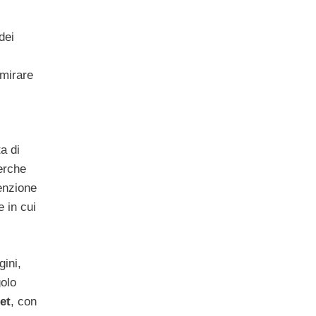
dei
mmirare
a di
erche
enzione
 in cui
gini,
golo
et
, con