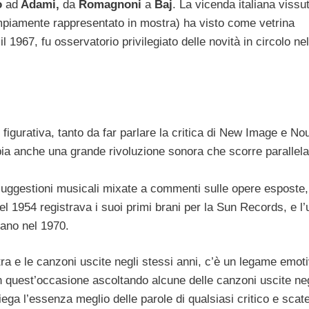
o
ad
Adami,
da
Romagnoni
a
Baj
. La vicenda italiana vissut
ampiamente rappresentato in mostra) ha visto come vetrina
l 1967, fu osservatorio privilegiato delle novità in circolo nel
figurativa, tanto da far parlare la critica di New Image e No
ia anche una grande rivoluzione sonora che scorre parallela
uggestioni musicali mixate a commenti sulle opere esposte,
el 1954 registrava i suoi primi brani per la Sun Records, e l’
vano nel 1970.
tra e le canzoni uscite negli stessi anni, c’è un legame emot
n quest’occasione ascoltando alcune delle canzoni uscite neg
piega l’essenza meglio delle parole di qualsiasi critico e scat