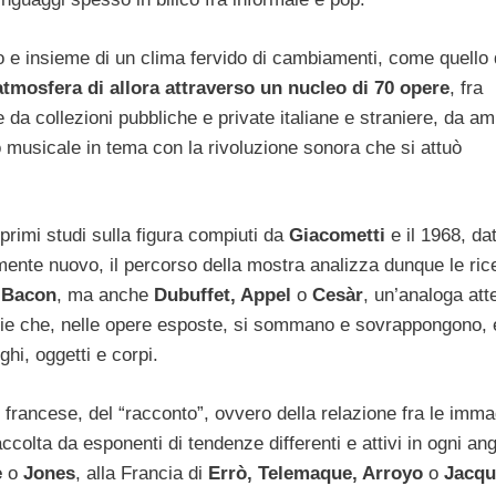
o e insieme di un clima fervido di cambiamenti, come quello 
atmosfera di allora attraverso un nucleo di 70 opere
, fra
e da collezioni pubbliche e private italiane e straniere, da a
o musicale in tema con la rivoluzione sonora che si attuò
primi studi sulla figura compiuti da
Giacometti
e il 1968, dat
mente nuovo, il percorso della mostra analizza dunque le ric
Bacon
, ma anche
Dubuffet, Appel
o
Cesàr
, un’analoga att
emorie che, nelle opere esposte, si sommano e sovrappongono, e
ghi, oggetti e corpi.
 francese, del “racconto”, ovvero della relazione fra le imma
colta da esponenti di tendenze differenti e attivi in ogni an
e
o
Jones
, alla Francia di
Errò, Telemaque, Arroyo
o
Jacqu