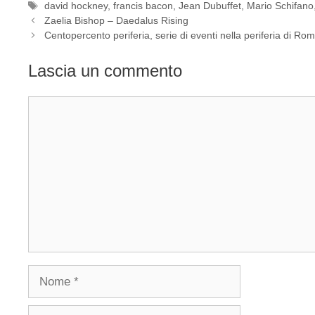
Tag
david hockney
,
francis bacon
,
Jean Dubuffet
,
Mario Schifano
Zaelia Bishop – Daedalus Rising
Centopercento periferia, serie di eventi nella periferia di Ro
Lascia un commento
Commento
Nome
Email