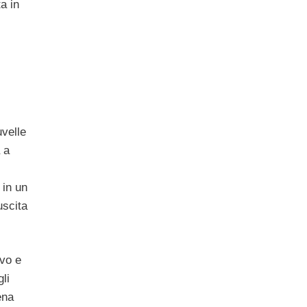
a in
uvelle
 a
 in un
uscita
ivo e
li
ena