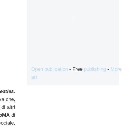
Open publication
- Free
publishing
-
More
art
eatles.
iva che,
i altri
oMA
di
ociale,