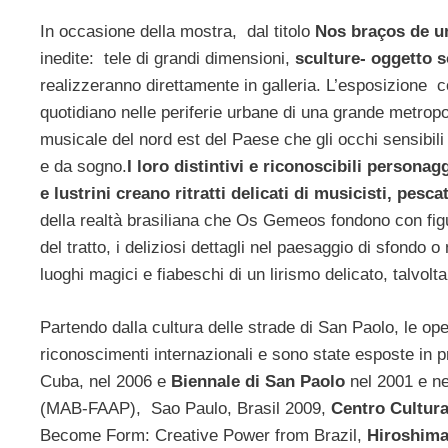
In occasione della mostra, dal titolo
Nos braços de u
inedite: tele di grandi dimensioni,
sculture- oggetto s
realizzeranno direttamente in galleria. L’esposizione c
quotidiano nelle periferie urbane di una grande metropo
musicale del nord est del Paese che gli occhi sensibili 
e da sogno.
I loro distintivi e riconoscibili personagg
e lustrini creano ritratti delicati di musicisti, pes
della realtà brasiliana che Os Gemeos fondono con figur
del tratto, i deliziosi dettagli nel paesaggio di sfondo o
luoghi magici e fiabeschi di un lirismo delicato, talvol
Partendo dalla cultura delle strade di San Paolo, le op
riconoscimenti internazionali e sono state esposte in p
Cuba, nel 2006 e
Biennale di San Paolo
nel 2001 e ne
(MAB-FAAP), Sao Paulo, Brasil 2009,
Centro Cultura
Become Form: Creative Power from Brazil,
Hiroshima