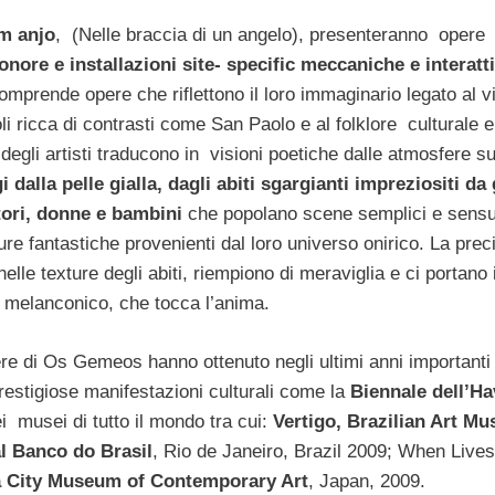
m anjo
, (Nelle braccia di un angelo), presenteranno opere
onore e installazioni site- specific meccaniche e interatt
omprende opere che riflettono il loro immaginario legato al v
li ricca di contrasti come San Paolo e al folklore culturale e
degli artisti traducono in visioni poetiche dalle atmosfere su
i dalla pelle gialla, dagli abiti sgargianti impreziositi da g
catori, donne e bambini
che popolano scene semplici e sensu
e fantastiche provenienti dal loro universo onirico. La prec
 nelle texture degli abiti, riempiono di meraviglia e ci portano 
ta melanconico, che tocca l’anima.
ere di Os Gemeos hanno ottenuto negli ultimi anni importanti
restigiose manifestazioni culturali come la
Biennale dell’H
i musei di tutto il mondo tra cui:
Vertigo, Brazilian Art M
l Banco do Brasil
, Rio de Janeiro, Brazil 2009; When Lives
 City Museum of Contemporary Art
, Japan, 2009.