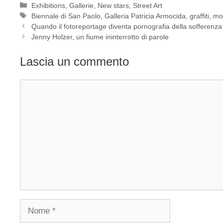
Categorie
Exhibitions
,
Gallerie
,
New stars
,
Street Art
Tag
Biennale di San Paolo
,
Galleria Patricia Armocida
,
graffiti
,
mo
Quando il fotoreportage diventa pornografia della sofferenza
Jenny Holzer, un fiume ininterrotto di parole
Lascia un commento
Commento
Nome