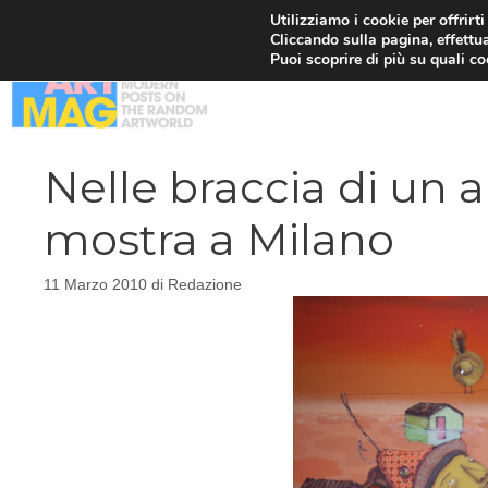
Vai
Utilizziamo i cookie per offrirt
Cliccando sulla pagina, effettua
al
Puoi scoprire di più su quali c
contenuto
Nelle braccia di un 
mostra a Milano
11 Marzo 2010
di
Redazione