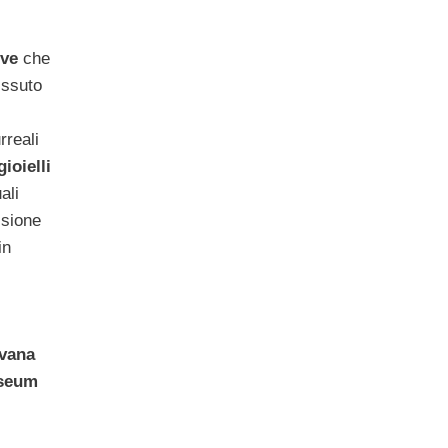
ive
che
issuto
rreali
ioielli
ali
isione
in
avana
useum