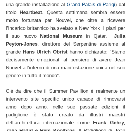
una grande installazione al
Grand Palais di Parigi
) dal
titolo
Heartbeat
.
Questa settimana sembra essere
molto fortunata per Nouvel, che oltre a ricevere
l’incarico britannico ha svelato a New York i piani per
il suo nuovo
National Museum
in Qatar.
Julia
Peyton-Jones
, direttore del Serpentine assieme al
grande
Hans Ulrich Obrist
hanno dichiarato: “Siamo
decisamente emozionati al pensiero di avere Jean
Nouvel all’interno di una manifestazione unica nel suo
genere in tutto il mondo”.
C’è da dire che il Summer Pavillion è realmente un
intervento site specific unico capace di rinnovarsi
anno dopo anno, nelle sue passate edizioni il
padiglione è stato creato da illustri maestri
dell’architettura internazionale come
Frank Gehry,
Zaha Hadid e Rem Koolhaas
. Il Padiglione di Jean