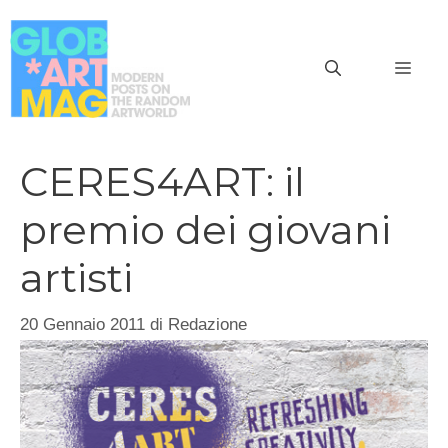
Vai
al
MEN
contenuto
CERES4ART: il
premio dei giovani
artisti
20 Gennaio 2011
di
Redazione