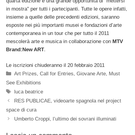
quarta edizione è una grande opportunità di “mettersi
in mostra” per tutti i partecipanti. Tutte le opere infatti,
insieme a quelle delle precedenti edizioni, saranno
esposte nei più importanti musei e fondazioni d’arte
contemporanea in un tour che per tutto il 2011
mescolerà arte e musica in collaborazione con
MTV
Brand:New ART
.
Le iscrizioni chiuderanno il 20 febbraio 2011
Categorie
Art Prizes
,
Call for Entries
,
Giovane Arte
,
Must
See Exhibitions
Tag
luca beatrice
RES PUBLICAE, videoarte spagnola nel project
space di cura
Umberto Croppi, l’ultimo dei sovrani illuminati