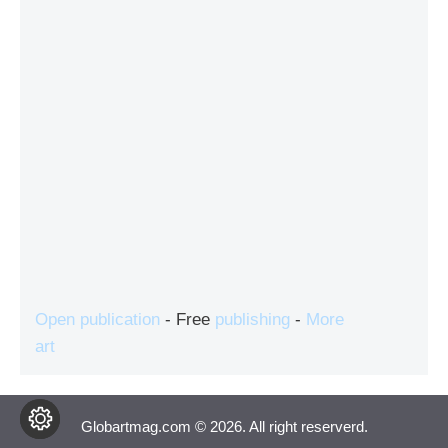
Open publication
- Free
publishing
-
More
art
Globartmag.com © 2026. All right reserverd.