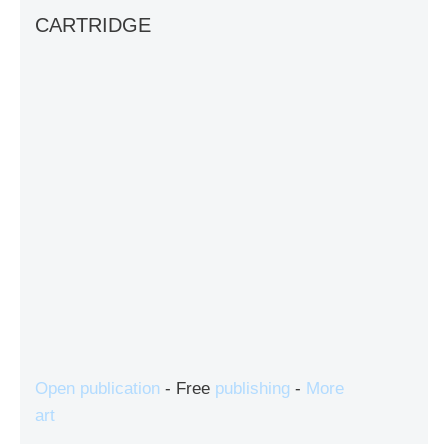
CARTRIDGE
Open publication
- Free
publishing
-
More
art