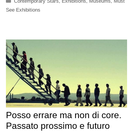
Categorie
Contemporary Stars
,
Exhibitions
,
Museums
,
Must
See Exhibitions
Posso errare ma non di core.
Passato prossimo e futuro