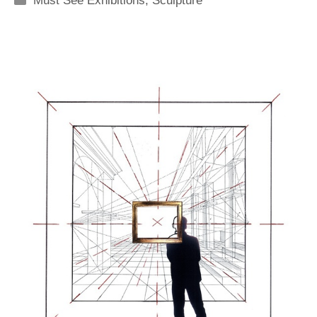
Must See Exhibitions
,
Sculpture